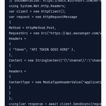
// Documentation: https://docs.microsoft.com/en-us/
using System.Net.Http.Headers;

var client = new HttpClient();

var request = new HttpRequestMessage

{

Method = HttpMethod.Post, 

RequestUri = new Uri("https://api.wassenger.com/v1/m
Headers =

{

{ "Token", "API TOKEN GOES HERE" }, 

}, 

Content = new StringContent("{\"channel\":\"channel
{

Headers =

{

ContentType = new MediaTypeHeaderValue("application/
}

}

};

using(var response = await client.SendAsync(request)