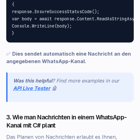
{

response.EnsureSuccessStatusCode();

var body = await response.Content.ReadAsStringAsync(
Console.WriteLine(body);

✅
Dies sendet automatisch eine Nachricht an den
angegebenen WhatsApp-Kanal.
Was this helpful
? Find more examples in our
API Live Tester
🤖
3. Wie man Nachrichten in einem WhatsApp-
Kanal mit C# plant
Das Planen von Nachrichten erlaubt es Ihnen,