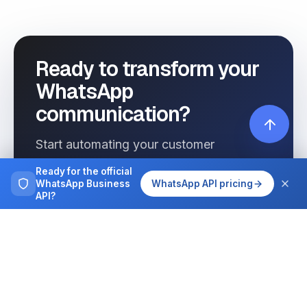
Ready to transform your
WhatsApp
communication?
Start automating your customer
interactions today with Wassenger.
Ready for the official
WhatsApp Business
WhatsApp API pricing
API?
Get started free
See pricing
Browse more