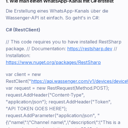
1. Wie man einen WhatsApp-Kanal mit C# erstellt
Die Erstellung eines WhatsApp-Kanals über die
Wassenger-API ist einfach. So geht's in C#:
C# (RestClient)
// This code requires you to have installed RestSharp
package. // Documentation:
https://restsharp.dev
//
Installation:
https://www.nuget.org/packages/RestSharp
var client = new
RestClient("
https://api.wassenger.com/v1/devices/device
var request = new RestRequest(Method.POST);
request.AddHeader("Content-Type",
"application/json"); request.AddHeader("Token",
"API TOKEN GOES HERE");
request.AddParameter("application/json", "
{\"name\":\"Channel name\",\"description\":\"This is a