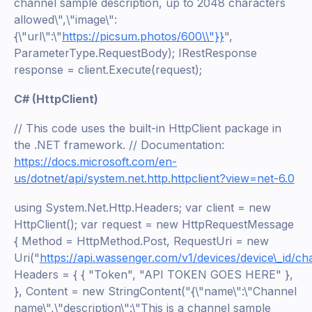
channel sample description, up to 2048 characters
allowed\",\"image\":
{\"url\":\"
https://picsum.photos/600\\"}}
",
ParameterType.RequestBody); IRestResponse
response = client.Execute(request);
C# (HttpClient)
// This code uses the built-in HttpClient package in
the .NET framework. // Documentation:
https://docs.microsoft.com/en-
us/dotnet/api/system.net.http.httpclient?view=net-6.0
using System.Net.Http.Headers; var client = new
HttpClient(); var request = new HttpRequestMessage
{ Method = HttpMethod.Post, RequestUri = new
Uri("
https://api.wassenger.com/v1/devices/device\_id/ch
Headers = { { "Token", "API TOKEN GOES HERE" },
}, Content = new StringContent("{\"name\":\"Channel
name\",\"description\":\"This is a channel sample