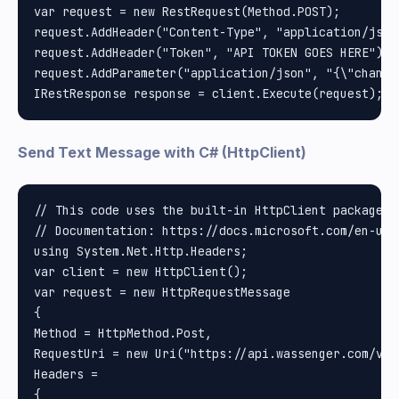
var request = new RestRequest(Method.POST);

request.AddHeader("Content-Type", "application/json"
request.AddHeader("Token", "API TOKEN GOES HERE");

request.AddParameter("application/json", "{\"channe
Send Text Message with C# (HttpClient)
// This code uses the built-in HttpClient package i
// Documentation: https://docs.microsoft.com/en-us/
using System.Net.Http.Headers;

var client = new HttpClient();

var request = new HttpRequestMessage

{

Method = HttpMethod.Post, 

RequestUri = new Uri("https://api.wassenger.com/v1/m
Headers =

{
