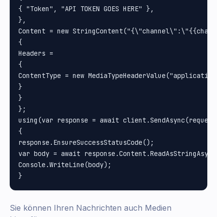
{ "Token", "API TOKEN GOES HERE" }, 

}, 

Content = new StringContent("{\"channel\":\"{{chann
{

Headers =

{

ContentType = new MediaTypeHeaderValue("application/
}

}

};

using(var response = await client.SendAsync(request)
{

response.EnsureSuccessStatusCode();

var body = await response.Content.ReadAsStringAsync(
Console.WriteLine(body);

Sie können Ihren Nachrichten auch Medien