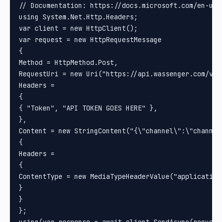
// Documentation: https://docs.microsoft.com/en-us/
using System.Net.Http.Headers;

var client = new HttpClient();

var request = new HttpRequestMessage

{

Method = HttpMethod.Post, 

RequestUri = new Uri("https://api.wassenger.com/v1/m
Headers =

{

{ "Token", "API TOKEN GOES HERE" }, 

}, 

Content = new StringContent("{\"channel\":\"channel
{

Headers =

{

ContentType = new MediaTypeHeaderValue("application/
}

}

};

using(var response = await client.SendAsync(request)