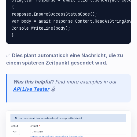
{

response.EnsureSuccessStatusCode();

var body = await response.Content.ReadAsStringAsync(
Console.WriteLine(body);

✅
Dies plant automatisch eine Nachricht, die zu
einem späteren Zeitpunkt gesendet wird.
Was this helpful
? Find more examples in our
API Live Tester
🤖