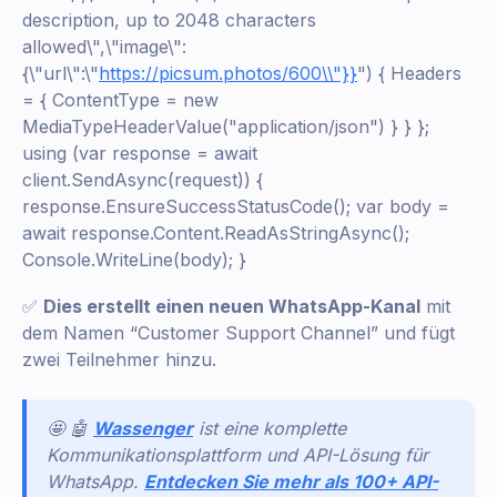
description, up to 2048 characters
allowed\",\"image\":
{\"url\":\"
https://picsum.photos/600\\"}}
") { Headers
= { ContentType = new
MediaTypeHeaderValue("application/json") } } };
using (var response = await
client.SendAsync(request)) {
response.EnsureSuccessStatusCode(); var body =
await response.Content.ReadAsStringAsync();
Console.WriteLine(body); }
✅
Dies erstellt einen neuen WhatsApp-Kanal
mit
dem Namen “Customer Support Channel” und fügt
zwei Teilnehmer hinzu.
🤩 🤖
Wassenger
ist eine komplette
Kommunikationsplattform und API-Lösung für
WhatsApp.
Entdecken Sie mehr als 100+ API-