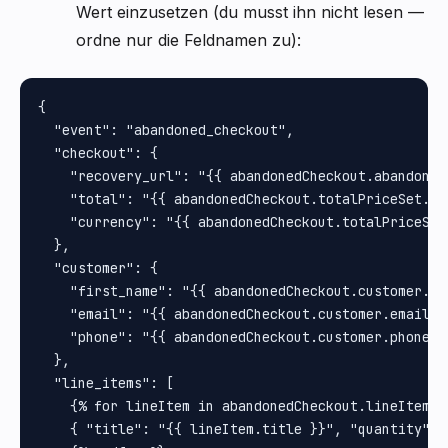
Wert einzusetzen (du musst ihn nicht lesen —
ordne nur die Feldnamen zu):
{

  "event": "abandoned_checkout",

  "checkout": {

    "recovery_url": "{{ abandonedCheckout.abandonedC
    "total": "{{ abandonedCheckout.totalPriceSet.pr
    "currency": "{{ abandonedCheckout.totalPriceSet
  },

  "customer": {

    "first_name": "{{ abandonedCheckout.customer.fir
    "email": "{{ abandonedCheckout.customer.email }}
    "phone": "{{ abandonedCheckout.customer.phone }}
  },

  "line_items": [

    {% for lineItem in abandonedCheckout.lineItems %
    { "title": "{{ lineItem.title }}", "quantity": 