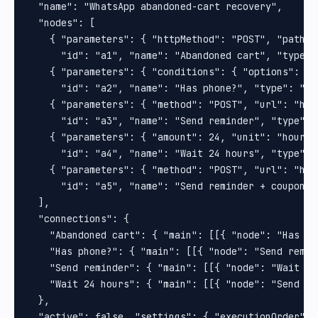
  "name": "WhatsApp abandoned-cart recovery",

  "nodes": [

    { "parameters": { "httpMethod": "POST", "path":
      "id": "a1", "name": "Abandoned cart", "type":
    { "parameters": { "conditions": { "options": { 
      "id": "a2", "name": "Has phone?", "type": "n8
    { "parameters": { "method": "POST", "url": "htt
      "id": "a3", "name": "Send reminder", "type": 
    { "parameters": { "amount": 24, "unit": "hours"
      "id": "a4", "name": "Wait 24 hours", "type": 
    { "parameters": { "method": "POST", "url": "htt
      "id": "a5", "name": "Send reminder + coupon",
  ],

  "connections": {

    "Abandoned cart": { "main": [[{ "node": "Has ph
    "Has phone?": { "main": [[{ "node": "Send remin
    "Send reminder": { "main": [[{ "node": "Wait 24
    "Wait 24 hours": { "main": [[{ "node": "Send re
  },

  "active": false, "settings": { "executionOrder": 