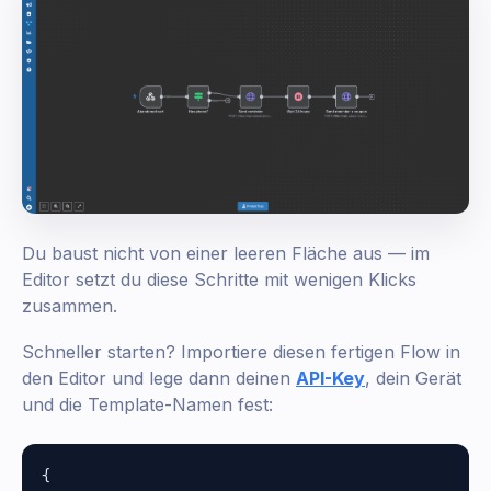
Du baust nicht von einer leeren Fläche aus — im
Editor setzt du diese Schritte mit wenigen Klicks
zusammen.
Schneller starten? Importiere diesen fertigen Flow in
den Editor und lege dann deinen
API-Key
, dein Gerät
und die Template-Namen fest:
{
