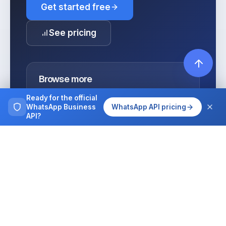
Get started free
See pricing
Browse more
Tutorials, guides and case studies on
Ready for the official
running WhatsApp at team scale.
WhatsApp Business
WhatsApp API pricing
API?
All articles
Integrations
MCP for AI agents