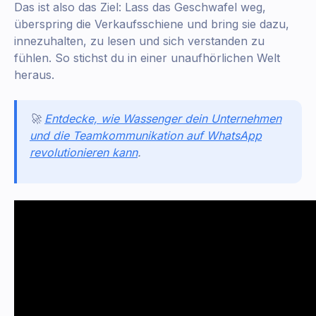
Das ist also das Ziel: Lass das Geschwafel weg,
überspring die Verkaufsschiene und bring sie dazu,
innezuhalten, zu lesen und sich verstanden zu
fühlen. So stichst du in einer unaufhörlichen Welt
heraus.
🚀
Entdecke, wie Wassenger dein Unternehmen
und die Teamkommunikation auf WhatsApp
revolutionieren kann
.