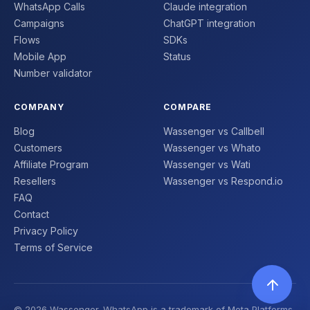
WhatsApp Calls
Claude integration
Campaigns
ChatGPT integration
Flows
SDKs
Mobile App
Status
Number validator
COMPANY
COMPARE
Blog
Wassenger vs Callbell
Customers
Wassenger vs Whato
Affiliate Program
Wassenger vs Wati
Resellers
Wassenger vs Respond.io
FAQ
Contact
Privacy Policy
Terms of Service
© 2026 Wassenger. WhatsApp is a trademark of Meta Platforms,