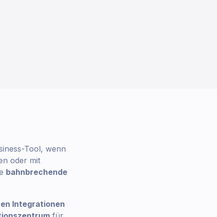
usiness-Tool, wenn
en oder mit
ne
bahnbrechende
hen Integrationen
tionszentrum
für