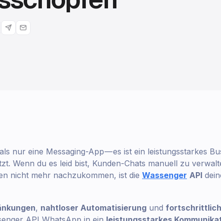
ls nur eine Messaging-App — es ist ein leistungsstarkes B
etzt. Wenn du es leid bist, Kunden-Chats manuell zu verwalt
en nicht mehr nachzukommen, ist die
Wassenger
API
dei
ränkungen
,
nahtloser Automatisierung
und
fortschrittlic
senger API WhatsApp in ein
leistungsstarkes Kommunika