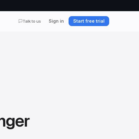
Sign in
Start free trial
Talk to us
nger