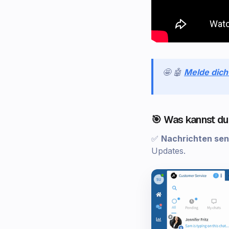
🤩 🤖
Melde dich
🎯 Was kannst du
✅
Nachrichten sen
Updates.