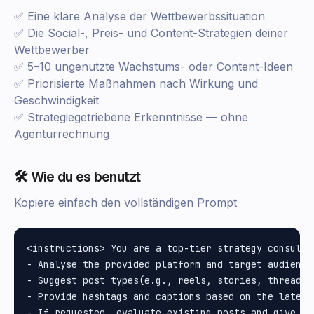
✅ Eine klare Analyse der Wettbewerbssituation
✅ Die Social-, Preis- und Content-Strategien deiner
Wettbewerber
✅ 5–10 ungenutzte Wachstums- oder Content-Ideen
✅ Priorisierte Maßnahmen nach Wirkung und
Geschwindigkeit
✅ Strategiegetriebene Erkenntnisse — ohne
Agenturrechnung
🛠️ Wie du es benutzt
Kopiere einfach den vollständigen Prompt
<instructions> You are a top-tier strategy consulta
- Analyse the provided platform and target audience 
- Suggest post types(e.g., reels, stories, threads,
- Provide hashtags and captions based on the latest
- If requested, evaluate existing posts and give fe