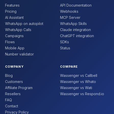
Features
API Documentation
Pricing
Webhooks
AI Assistant
MCP Server
WhatsApp on autopilot
WhatsApp Skills
WhatsApp Calls
Claude integration
Campaigns
ChatGPT integration
Flows
SDKs
Mobile App
Status
Number validator
COMPANY
COMPARE
Blog
Wassenger vs Callbell
Customers
Wassenger vs Whato
Affiliate Program
Wassenger vs Wati
Resellers
Wassenger vs Respond.io
FAQ
Contact
Privacy Policy