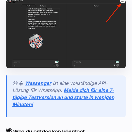
🤩 🤖
Wassenger
ist eine vollständige API-
Lösung für WhatsApp.
Melde dich für eine 7-
tägige Testversion an und starte in wenigen
Minuten!
🤯 Was du entdecken könntest