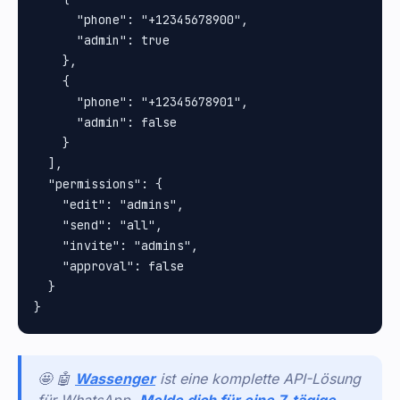
      "phone": "+12345678900",

      "admin": true

    },

    {

      "phone": "+12345678901",

      "admin": false

    }

  ],

  "permissions": {

    "edit": "admins",

    "send": "all",

    "invite": "admins",

    "approval": false

  }

🤩 🤖
Wassenger
ist eine komplette API-Lösung