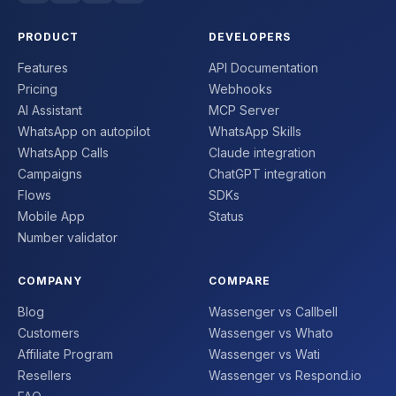
PRODUCT
DEVELOPERS
Features
API Documentation
Pricing
Webhooks
AI Assistant
MCP Server
WhatsApp on autopilot
WhatsApp Skills
WhatsApp Calls
Claude integration
Campaigns
ChatGPT integration
Flows
SDKs
Mobile App
Status
Number validator
COMPANY
COMPARE
Blog
Wassenger vs Callbell
Customers
Wassenger vs Whato
Affiliate Program
Wassenger vs Wati
Resellers
Wassenger vs Respond.io