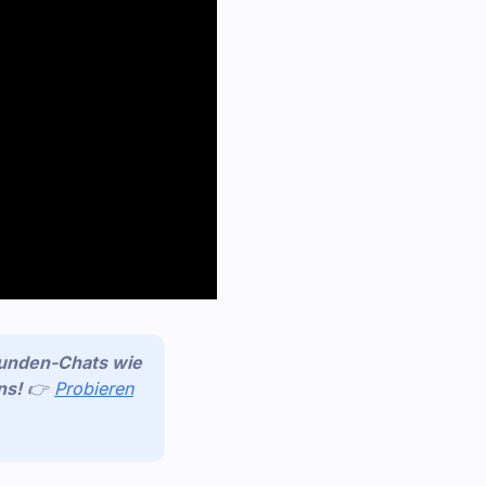
Kunden-Chats wie
ns!
👉
Probieren