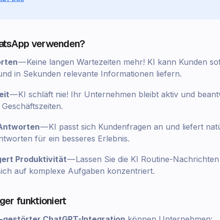
hatsApp verwenden?
orten
— Keine langen Wartezeiten mehr! KI kann Kunden sof
nd in Sekunden relevante Informationen liefern.
eit
— KI schläft nie! Ihr Unternehmen bleibt aktiv und bean
Geschäftszeiten.
 Antworten
— KI passt sich Kundenfragen an und liefert natü
worten für ein besseres Erlebnis.
gert Produktivität
— Lassen Sie die KI Routine-Nachrichte
ich auf komplexe Aufgaben konzentriert.
ger funktioniert
I-gestörter ChatGPT-Integration
können Unternehmen: