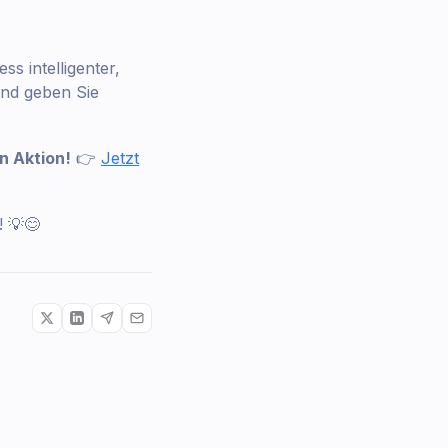
s intelligenter,
und geben Sie
in Aktion!
👉
Jetzt
 💡😊