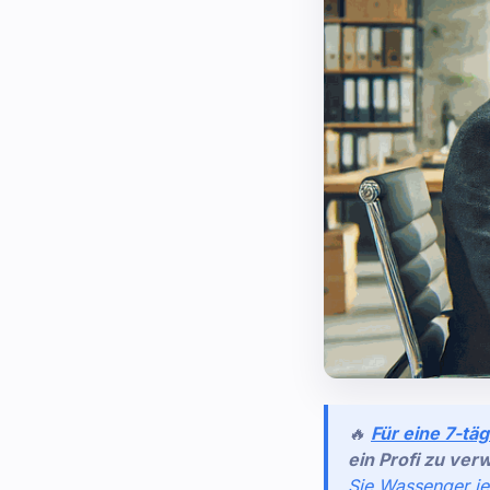
🔥
Für eine 7-tä
ein Profi zu ver
Sie Wassenger je