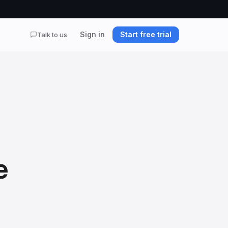
Sign in
Start free trial
Talk to us
e