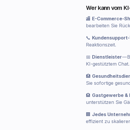
Wer kann vom KI-
🏬
E-Commerce-Sh
bearbeiten Sie Rüc
📞
Kundensupport
Reaktionszeit.
📅
Dienstleister
— B
KI-gestütztem Chat.
🏥
Gesundheitsdien
Sie sofortige gesu
🏨
Gastgewerbe & 
unterstützen Sie Gä
🏢
Jedes Unterneh
effizient zu skaliere