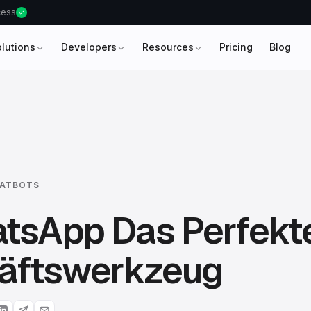
ccess
olutions
Developers
Resources
Pricing
Blog
HATBOTS
atsApp Das Perfekt
äftswerkzeug