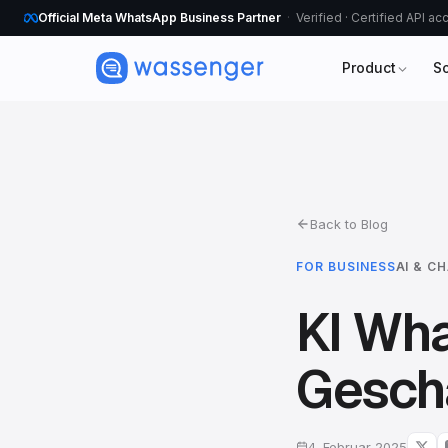
Official Meta WhatsApp Business Partner
Verified · Certified API a
Product
S
Back to Blog
FOR BUSINESS
AI & C
KI Wh
Gesch
4. Februar 2025