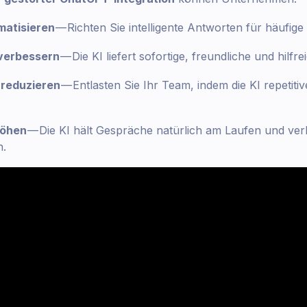
matisieren
— Richten Sie intelligente Antworten für häufig
verbessern
— Die KI liefert sofortige, freundliche und hilfr
reduzieren
— Entlasten Sie Ihr Team, indem die KI repetiti
höhen
— Die KI hält Gespräche natürlich am Laufen und ver
n.