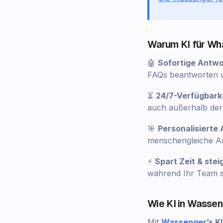
Warum KI für W
🤖
Sofortige Antw
FAQs beantworten u
⏳
24/7-Verfügbark
auch außerhalb der 
🎯
Personalisierte
menschengleiche Ant
⚡
Spart Zeit & stei
während Ihr Team s
Wie KI in Wassen
Mit
Wassenger
’s K