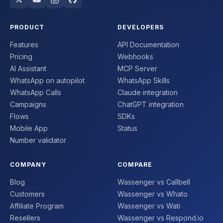
PRODUCT
DEVELOPERS
Features
API Documentation
Pricing
Webhooks
AI Assistant
MCP Server
WhatsApp on autopilot
WhatsApp Skills
WhatsApp Calls
Claude integration
Campaigns
ChatGPT integration
Flows
SDKs
Mobile App
Status
Number validator
COMPANY
COMPARE
Blog
Wassenger vs Callbell
Customers
Wassenger vs Whato
Affiliate Program
Wassenger vs Wati
Resellers
Wassenger vs Respond.io