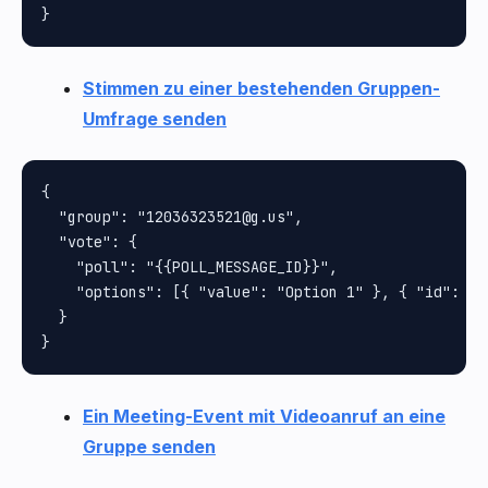
Stimmen zu einer bestehenden Gruppen-
Umfrage senden
{

  "group": "12036323521@g.us",

  "vote": {

    "poll": "{{POLL_MESSAGE_ID}}",

    "options": [{ "value": "Option 1" }, { "id": 3 }
  }

Ein Meeting-Event mit Videoanruf an eine
Gruppe senden