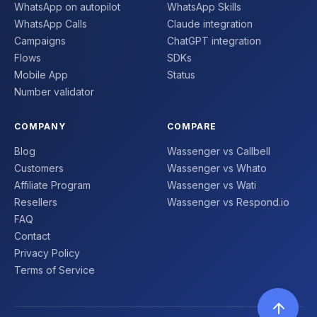
WhatsApp on autopilot
WhatsApp Skills
WhatsApp Calls
Claude integration
Campaigns
ChatGPT integration
Flows
SDKs
Mobile App
Status
Number validator
COMPANY
COMPARE
Blog
Wassenger vs Callbell
Customers
Wassenger vs Whato
Affiliate Program
Wassenger vs Wati
Resellers
Wassenger vs Respond.io
FAQ
Contact
Privacy Policy
Terms of Service