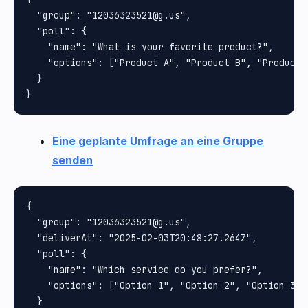
  "group": "12036323521@g.us",

  "poll": {

    "name": "What is your favorite product?",

    "options": ["Product A", "Product B", "Product C
  }

Eine geplante Umfrage an eine Gruppe
senden
{

  "group": "12036323521@g.us",

  "deliverAt": "2025-02-03T20:48:27.264Z",

  "poll": {

    "name": "Which service do you prefer?",

    "options": ["Option 1", "Option 2", "Option 3"]

  }
