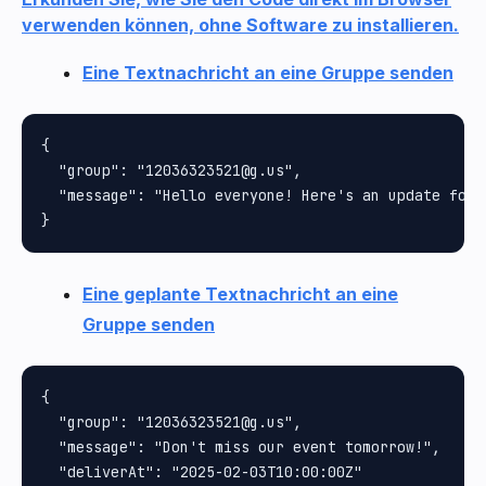
verwenden können, ohne Software zu installieren.
Eine Textnachricht an eine Gruppe senden
{

  "group": "12036323521@g.us",

  "message": "Hello everyone! Here's an update for y
Eine geplante Textnachricht an eine
Gruppe senden
{

  "group": "12036323521@g.us",

  "message": "Don't miss our event tomorrow!",

  "deliverAt": "2025-02-03T10:00:00Z"
