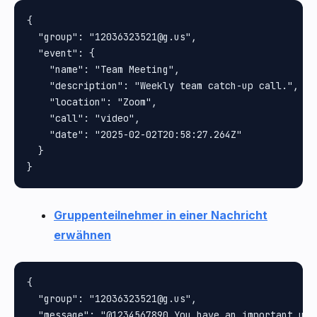
{

  "group": "12036323521@g.us",

  "event": {

    "name": "Team Meeting",

    "description": "Weekly team catch-up call.",

    "location": "Zoom",

    "call": "video",

    "date": "2025-02-02T20:58:27.264Z"

  }

Gruppenteilnehmer in einer Nachricht
erwähnen
{

  "group": "12036323521@g.us",

  "message": "@1234567890 You have an important upda