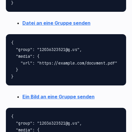
Datei an eine Gruppe senden
{

  "group": "12036323521@g.us",

  "media": {

    "url": "https://example.com/document.pdf"

  }

Ein Bild an eine Gruppe senden
{

  "group": "12036323521@g.us",

  "media": {
