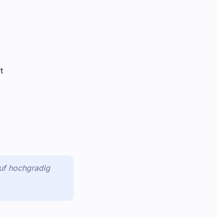
t
auf hochgradig