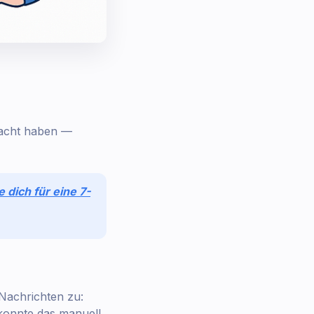
macht haben —
e dich für eine 7-
achrichten zu:
konnte das manuell