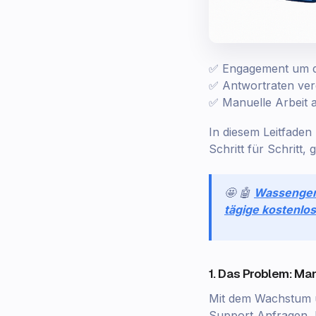
✅ Engagement um d
✅ Antwortraten ver
✅ Manuelle Arbeit a
In diesem Leitfaden
Schritt für Schritt,
🤩 🤖
Wassenge
tägige kostenlos
1. Das Problem: M
Mit dem Wachstum 
Support‑Anfragen,