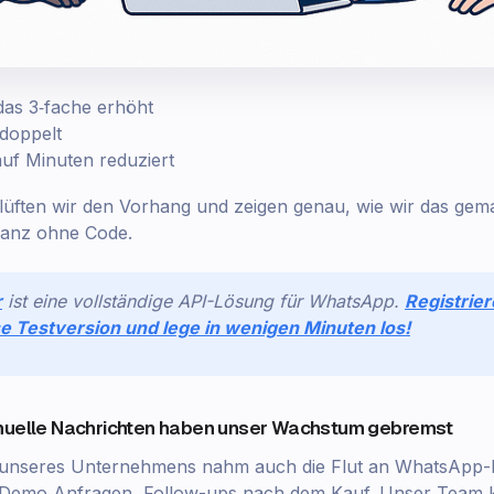
as 3‑fache erhöht
doppelt
uf Minuten reduziert
 lüften wir den Vorhang und zeigen genau, wie wir das ge
 ganz ohne Code.
r
ist eine vollständige API-Lösung für WhatsApp.
Registrier
e Testversion und lege in wenigen Minuten los!
anuelle Nachrichten haben unser Wachstum gebremst
unseres Unternehmens nahm auch die Flut an WhatsApp-N
 Demo‑Anfragen, Follow-ups nach dem Kauf. Unser Team 