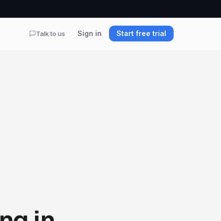
Sign in
Start free trial
Talk to us
ng in