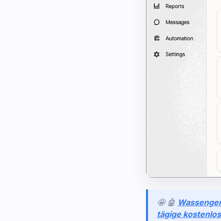
🤩 🤖
Wassenge
tägige kostenlos