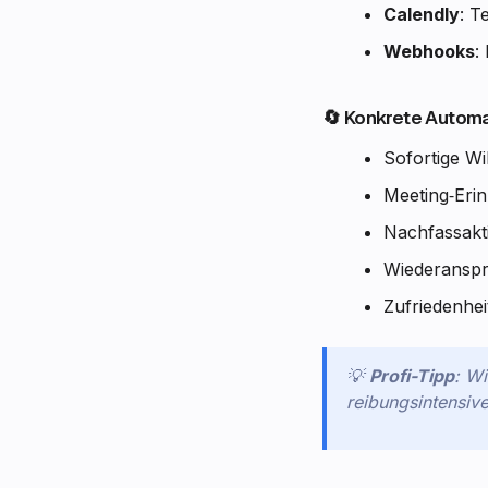
Calendly
: T
Webhooks
:
🔄 Konkrete Automat
Sofortige Wi
Meeting‑Eri
Nachfassakt
Wiederanspr
Zufriedenhe
💡
Profi-Tipp
: Wi
reibungsintensiv