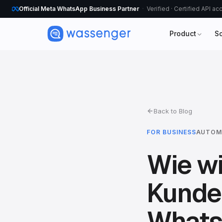
Official Meta WhatsApp Business Partner
Verified · Certified API a
Product
S
Back to Blog
FOR BUSINESS
AUTOM
Wie wi
Kunde
Whats