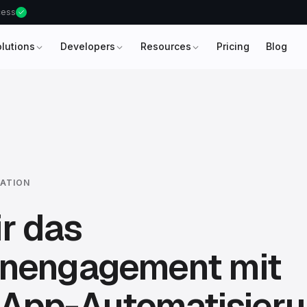
ccess
olutions
Developers
Resources
Pricing
Blog
ATION
r das
nengagement mit
App-Automatisieru