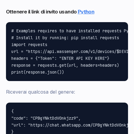
Ottenere il link di invito usando
Python
# Examples requires to have installed requests Pytho
# Install it by running: pip install requests

import requests

url = "https://api.wassenger.com/v1/devices/$DEVICE
headers = {"Token": "ENTER API KEY HERE"}

response = requests.get(url, headers=headers)

Riceverai qualcosa del genere:
{

"code": "CPBgYNktDdV0nkjzz9", 

"url": "https://chat.whatsapp.com/CPBgYNktDdV0nkjzz9