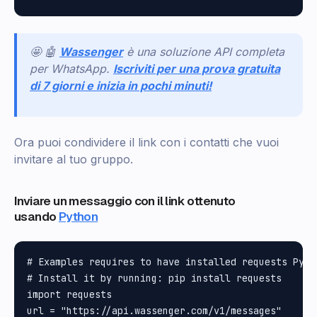
🤩 🤖
Wassenger
è una soluzione API completa
per WhatsApp.
Iscriviti per una prova gratuita
di 7 giorni e inizia in pochi minuti!
Ora puoi condividere il link con i contatti che vuoi
invitare al tuo gruppo.
Inviare un messaggio con il link ottenuto
usando
Python
# Examples requires to have installed requests Pytho
# Install it by running: pip install requests

import requests

url = "https://api.wassenger.com/v1/messages"
