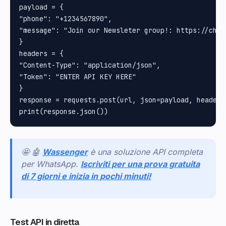
payload = {

"phone": "+1234567890", 

"message": "Join our Newsleter group!: https://chat
}

headers = {

"Content-Type": "application/json", 

"Token": "ENTER API KEY HERE"

}

response = requests.post(url, json=payload, headers=
🤩 🤖
Wassenger
è una soluzione API completa
per WhatsApp.
Iscriviti per una prova gratuita
di 7 giorni e inizia in pochi minuti!
Test API in diretta