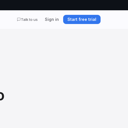
Sign in
Start free trial
Talk to us
o