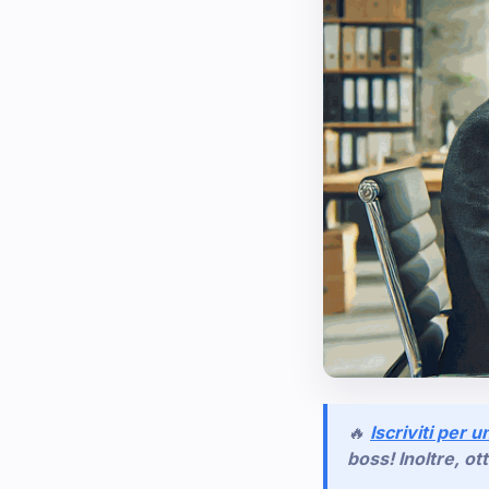
🔥
Iscriviti per u
boss! Inoltre, ot