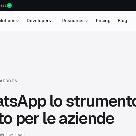
ccess
olutions
Developers
Resources
Pricing
Blog
HATBOTS
atsApp lo strument
to per le aziende