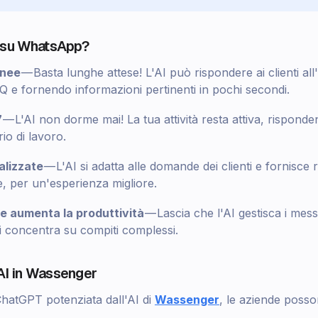
I su WhatsApp?
anee
— Basta lunghe attese! L'AI può rispondere ai clienti all'
Q e fornendo informazioni pertinenti in pochi secondi.
7
— L'AI non dorme mai! La tua attività resta attiva, rispond
io di lavoro.
alizzate
— L'AI si adatta alle domande dei clienti e fornisce r
e, per un'esperienza migliore.
e aumenta la produttività
— Lascia che l'AI gestisca i mess
si concentra su compiti complessi.
AI in Wassenger
ChatGPT potenziata dall'AI di
Wassenger
, le aziende posso