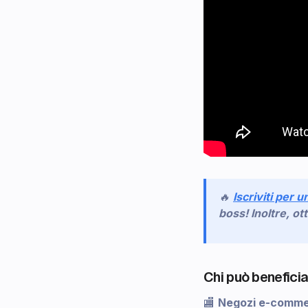
🔥
Iscriviti per u
boss! Inoltre, ot
Chi può benefici
🏬
Negozi e-comm