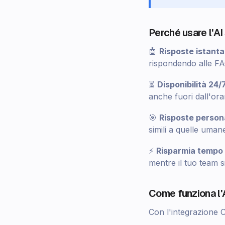
Perché usare l'A
🤖
Risposte istant
rispondendo alle FA
⏳
Disponibilità 24/
anche fuori dall'orar
🎯
Risposte person
simili a quelle uman
⚡
Risparmia tempo 
mentre il tuo team 
Come funziona l'
Con l'integrazione 