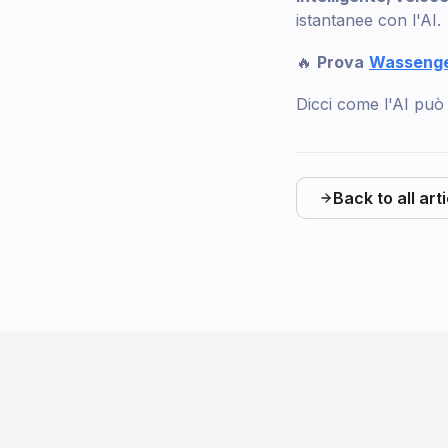
istantanee con l'AI.
🔥
Prova
Wasseng
Dicci come l'AI può 
Back to all art