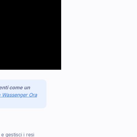
lienti come un
a Wassenger Ora
e gestisci i resi