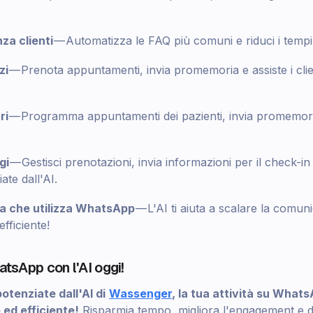
za clienti
— Automatizza le FAQ più comuni e riduci i tempi 
zi
— Prenota appuntamenti, invia promemoria e assiste i cli
ri
— Programma appuntamenti dei pazienti, invia promemori
gi
— Gestisci prenotazioni, invia informazioni per il check-in e 
ate dall'AI.
da che utilizza WhatsApp
— L'AI ti aiuta a scalare la comun
ficiente!
hatsApp con l'AI oggi!
otenziate dall'AI di
Wassenger
, la tua attività su What
 ed efficiente!
Risparmia tempo, migliora l'engagement e dai