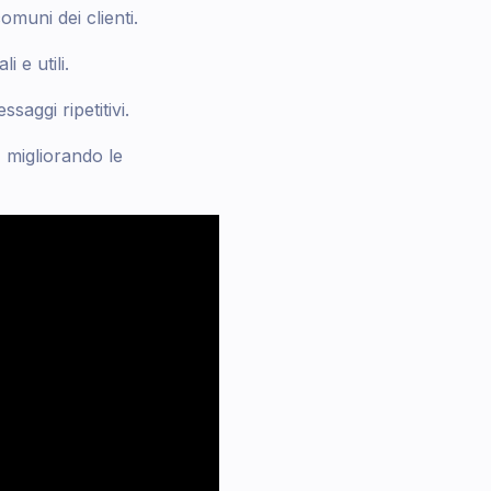
omuni dei clienti.
i e utili.
saggi ripetitivi.
, migliorando le