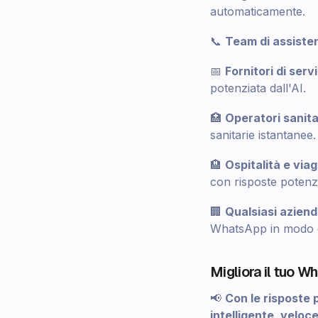
automaticamente.
📞
Team di assisten
📅
Fornitori di servi
potenziata dall'AI.
🏥
Operatori sanita
sanitarie istantanee.
🏨
Ospitalità e viag
con risposte potenzi
🏢
Qualsiasi azien
WhatsApp in modo ef
Migliora il tuo W
📢
Con le risposte p
intelligente, veloce