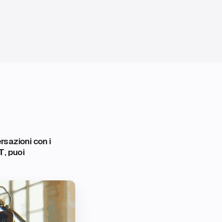
rsazioni con i
PT
, puoi