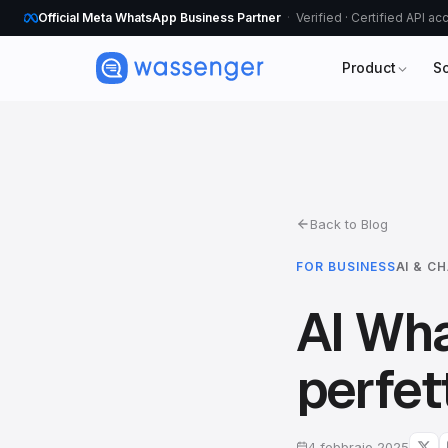
Official Meta WhatsApp Business Partner
Verified · Certified API a
Product
S
Back to Blog
FOR BUSINESS
AI & C
AI Wh
perfet
4 febbraio 2025