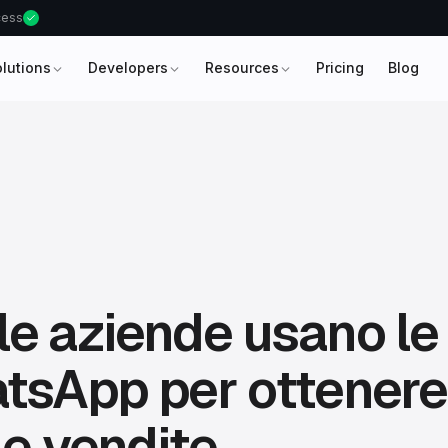
ccess
olutions
Developers
Resources
Pricing
Blog
e aziende usano le 
tsApp per ottenere
 e vendite