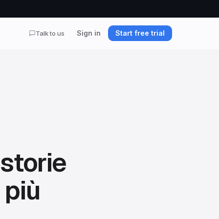
Sign in
Start free trial
Talk to us
storie
 più