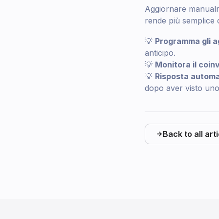
Aggiornare manualm
rende più semplice 
💡
Programma gli a
anticipo.
💡
Monitora il coin
💡
Risposta automat
dopo aver visto uno
Back to all art