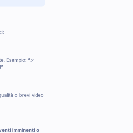
i:
e. Esempio: “🎉
!”
 qualità o brevi video
venti imminenti o