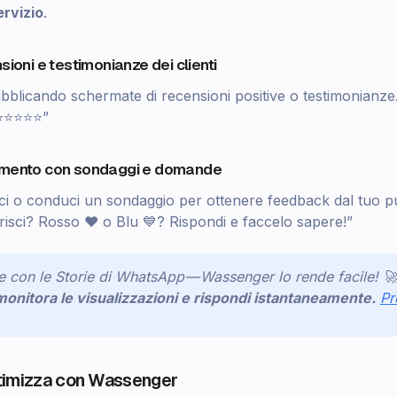
ervizio
.
sioni e testimonianze dei clienti
ubblicando schermate di recensioni positive o testimonianze
! ⭐⭐⭐⭐⭐”
gimento con sondaggi e domande
i o conduci un sondaggio per ottenere feedback dal tuo p
risci? Rosso ❤️ o Blu 💙? Rispondi e faccelo sapere!”
te con le Storie di WhatsApp — Wassenger lo rende facile! 🚀
onitora le visualizzazioni e rispondi istantaneamente.
Pr
ttimizza con Wassenger