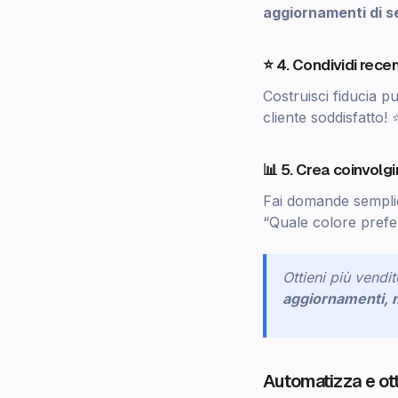
aggiornamenti di s
⭐ 4. Condividi recen
Costruisci fiducia p
cliente soddisfatto
📊 5. Crea coinvol
Fai domande semplic
“Quale colore prefe
Ottieni più vendi
aggiornamenti, m
Automatizza e o