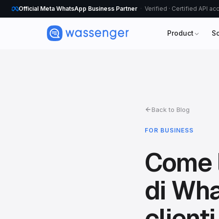
Official Meta WhatsApp Business Partner
Verified · Certified API a
Product
S
Back to Blog
FOR BUSINESS
Come l
di Wha
clienti