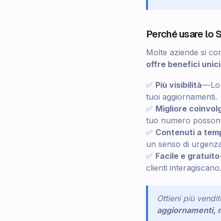
Perché usare lo 
Molte aziende si co
offre benefici unici
✅
Più visibilità
— Lo 
tuoi aggiornamenti.
✅
Migliore coinvolg
tuo numero possono
✅
Contenuti a temp
un senso di urgenza
✅
Facile e gratuito
clienti interagiscano
Ottieni più vendi
aggiornamenti, m