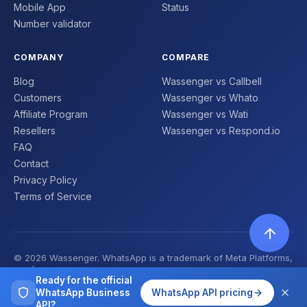
Mobile App
Status
Number validator
COMPANY
COMPARE
Blog
Wassenger vs Callbell
Customers
Wassenger vs Whato
Affiliate Program
Wassenger vs Wati
Resellers
Wassenger vs Respond.io
FAQ
Contact
Privacy Policy
Terms of Service
© 2026 Wassenger. WhatsApp is a trademark of Meta Platforms,
Inc. | Made with ❤️
Ready for the official
WhatsApp Business
WhatsApp API pricing
API?