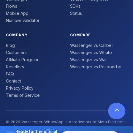
Flows
SDKs
Mobile App
Status
Number validator
COMPANY
COMPARE
Blog
Wassenger vs Callbell
Customers
Wassenger vs Whato
Affiliate Program
Wassenger vs Wati
Resellers
Wassenger vs Respond.io
FAQ
Contact
Privacy Policy
Terms of Service
© 2026 Wassenger. WhatsApp is a trademark of Meta Platforms,
Inc. | Made with ❤️
Ready for the official