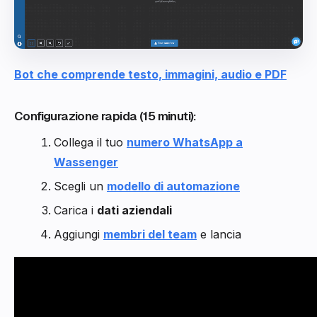
Bot che comprende testo, immagini, audio e PDF
Configurazione rapida (15 minuti):
Collega il tuo
numero WhatsApp a
Wassenger
Scegli un
modello di automazione
Carica i
dati aziendali
Aggiungi
membri del team
e lancia