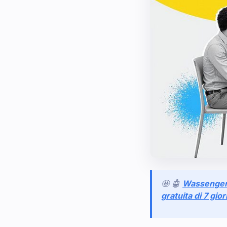
🤩 🤖
Wassenge
gratuita di 7 gior