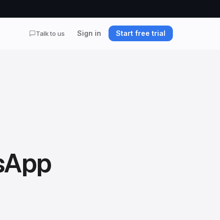
Sign in
Start free trial
Talk to us
tsApp