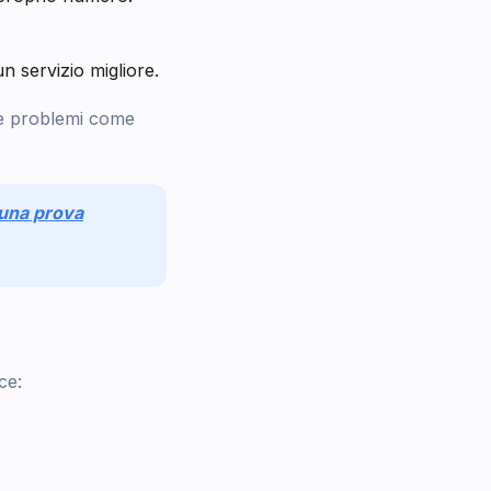
n servizio migliore.
re problemi come
r una prova
ce: