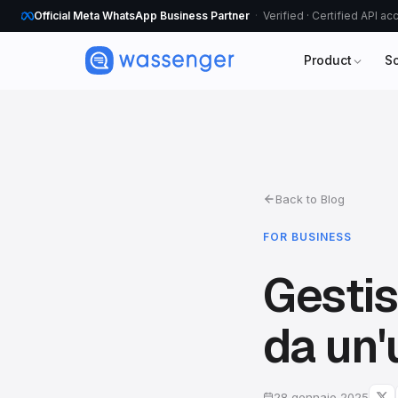
Official Meta WhatsApp Business Partner
Verified · Certified API a
Product
S
Back to Blog
FOR BUSINESS
Gestis
da un'
28 gennaio 2025