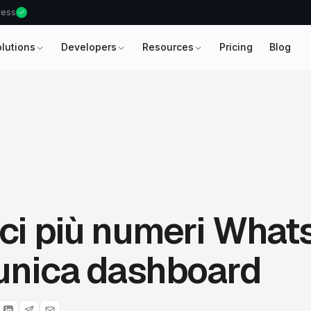
ccess
olutions
Developers
Resources
Pricing
Blog
ci più numeri Wha
unica dashboard