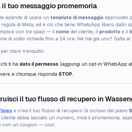
a il tuo messaggio promemoria
le aziende di usare un
template di messaggio
approvato 
regola di Meta, ed è ciò che tiene WhatsApp libero dallo 
mplice con tre spazi — il
nome
del cliente, il
prodotto
e il
l
one di solito richiede fino a 24 ore. Ne hai già uno? Salta a
per stare tranquillo:
 chi ti ha
dato il permesso
(aggiungi un opt-in WhatsApp al
rivere a chiunque risponda
STOP
.
ruisci il tuo flusso di recupero in Wasse
Flows
e crea il tuo flusso di recupero (è incluso dal piano
B
il cliente abbia lasciato un numero, invia il promemoria, asp
p con un coupon — così: