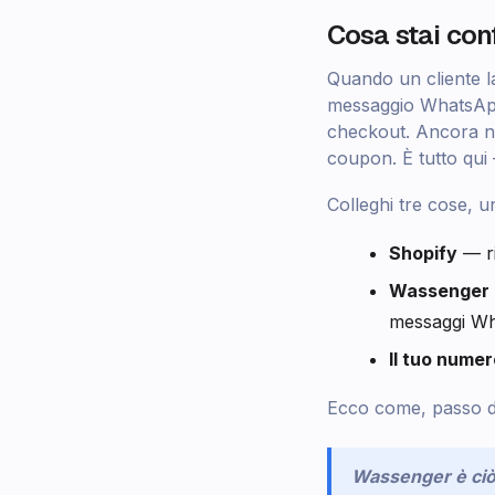
Cosa stai con
Quando un cliente l
messaggio WhatsApp 
checkout. Ancora ni
coupon. È tutto qui 
Colleghi tre cose, u
Shopify
— ri
Wassenger
messaggi W
Il tuo num
Ecco come, passo 
Wassenger è ciò 