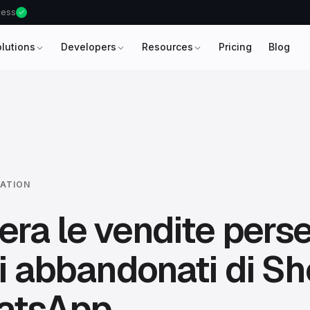
ccess
olutions
Developers
Resources
Pricing
Blog
ATION
ra le vendite perse
li abbandonati di Sh
atsApp