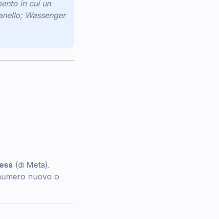
ento in cui un
anello; Wassenger
ness
(di Meta).
 numero nuovo o