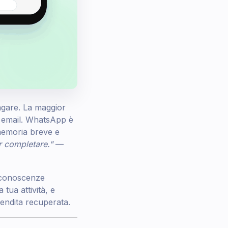
agare. La maggior
e email. WhatsApp è
omemoria breve e
er completare."
—
a conoscenze
tua attività, e
vendita recuperata.