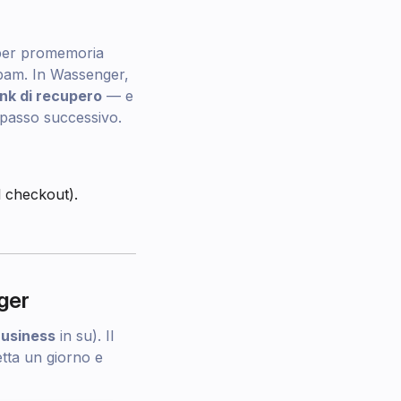
per promemoria
spam. In Wassenger,
ink di recupero
— e
l passo successivo.
 checkout).
nger
usiness
in su). Il
etta un giorno e