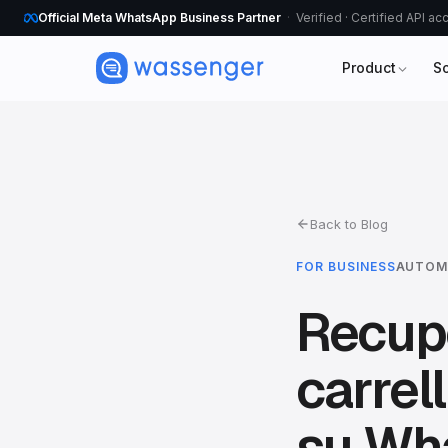
Official Meta WhatsApp Business Partner
Verified · Certified API a
Product
S
Back to Blog
FOR BUSINESS
AUTOM
Recupe
carrel
su Wh