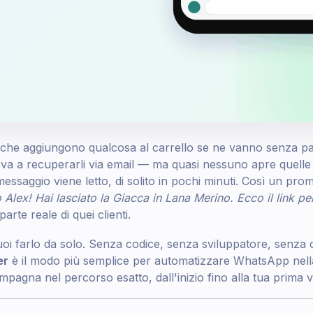
10 che aggiungono qualcosa al carrello se ne vanno senza p
ova a recuperarli via email — ma quasi nessuno apre quell
messaggio viene letto, di solito in pochi minuti. Così un pr
 Alex! Hai lasciato la Giacca in Lana Merino. Ecco il link p
parte reale di quei clienti.
puoi farlo da solo. Senza codice, senza sviluppatore, senz
er
è il modo più semplice per automatizzare WhatsApp nella 
mpagna nel percorso esatto, dall'inizio fino alla tua prima 