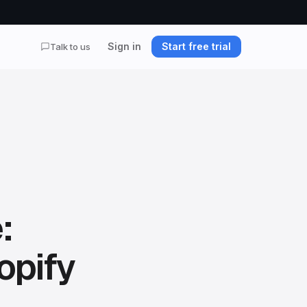
Sign in
Start free trial
Talk to us
:
opify