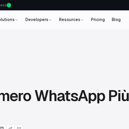
ccess
olutions
Developers
Resources
Pricing
Blog
mero WhatsApp Pi
i