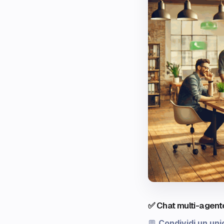
✅ Chat multi-agente
💬
Condividi un u