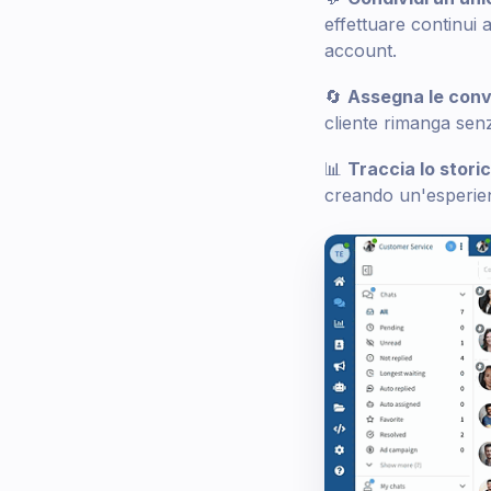
effettuare continui 
account.
🔄
Assegna le conv
cliente rimanga senz
📊
Traccia lo stori
creando un'esperienz