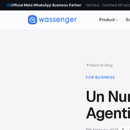
Official Meta WhatsApp Business Partner
Verified · Certified API a
Product
S
Back to Blog
FOR BUSINESS
Un Nu
Agent
6 febbraio 2025