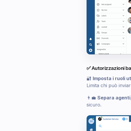
✅ Autorizzazioni bas
🔐
Imposta i ruoli u
Limita chi può invia
👨‍💼
Separa agenti
sicuro.