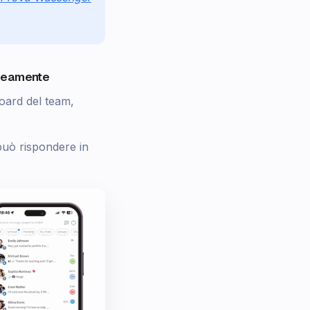
aneamente
oard del team,
 può rispondere in