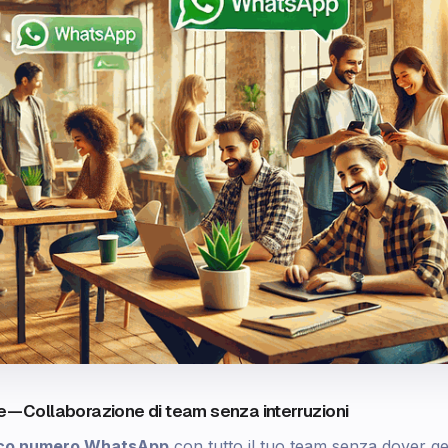
 — Collaborazione di team senza interruzioni
nico numero WhatsApp
con tutto il tuo team senza dover gest