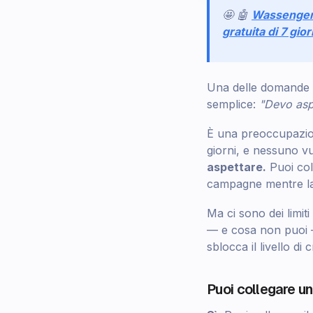
🤩 🤖
Wassenge
gratuita di 7 gior
Una delle domande p
semplice:
"Devo aspe
È una preoccupazione
giorni, e nessuno v
aspettare.
Puoi col
campagne mentre la 
Ma ci sono dei limi
— e cosa non puoi —
sblocca il livello di
Puoi collegare un