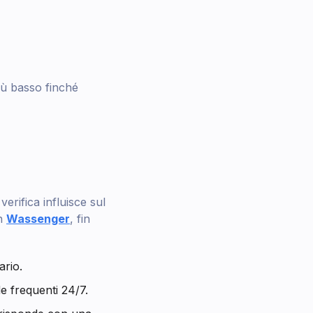
iù basso finché
erifica influisce sul
on
Wassenger
, fin
ario.
 frequenti 24/7.