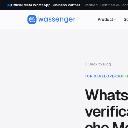
Official Meta WhatsApp Business Partner
Verified · Certified API a
Product
S
Back to Blog
FOR DEVELOPERS
OFF
Whats
verifi
che Me