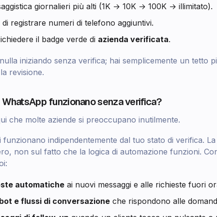
saggistica giornalieri più alti (1K → 10K → 100K → illimitato).
à di registrare numeri di telefono aggiuntivi.
richiedere il badge verde di
azienda verificata
.
nulla iniziando senza verifica; hai semplicemente un tetto p
a revisione.
i WhatsApp funzionano senza verifica?
ui che molte aziende si preoccupano inutilmente.
i funzionano indipendentemente dal tuo stato di verifica. La v
ero, non sul fatto che la logica di automazione funzioni. C
i:
oste automatiche
ai nuovi messaggi e alle richieste fuori or
bot e flussi di conversazione
che rispondono alle domande