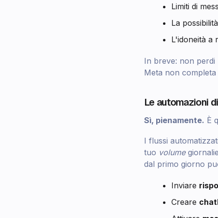
Limiti di mes
La possibilit
L'idoneità a 
In breve: non perdi 
Meta non completa l
Le automazioni d
Sì, pienamente.
È q
I flussi automatizzat
tuo
volume
giornali
dal primo giorno puo
Inviare
risp
Creare
chat