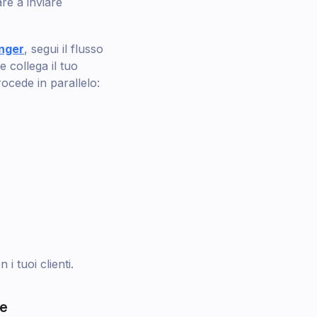
re a inviare
nger
, segui il flusso
 collega il tuo
ocede in parallelo:
i tuoi clienti.
te