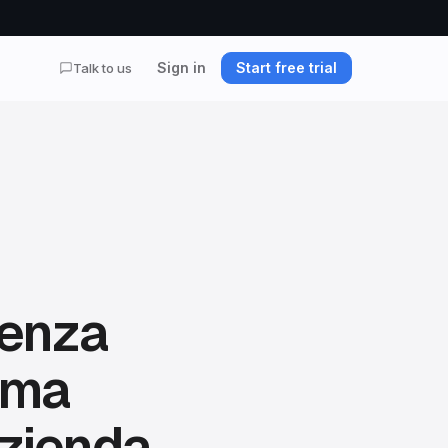
Sign in
Start free trial
Talk to us
senza
rima
azienda