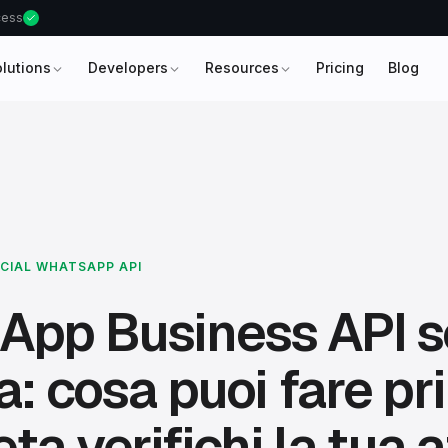
ccess
olutions
Developers
Resources
Pricing
Blog
ICIAL WHATSAPP API
App Business API 
ca: cosa puoi fare p
ta verifichi la tua 