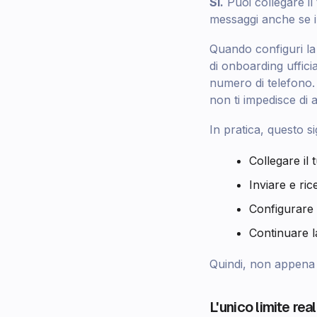
Sì.
Puoi collegare il
messaggi anche se i
Quando configuri l
di onboarding uffici
numero di telefono.
non ti impedisce di 
In pratica, questo si
Collegare il
Inviare e ri
Configurare 
Continuare l
Quindi, non appena i
L'unico limite rea