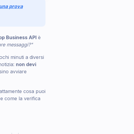
r una prova
p Business API
è
iare messaggi?"
chi minuti a diversi
otizia:
non devi
sino avviare
sattamente cosa puoi
e come la verifica