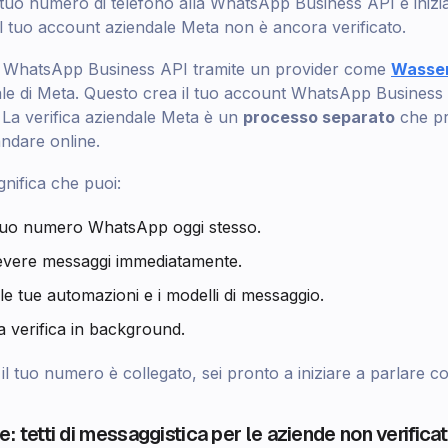
 tuo numero di telefono alla WhatsApp Business API e inizia
l tuo account aziendale Meta non è ancora verificato.
a WhatsApp Business API tramite un provider come
Wasse
ale di Meta. Questo crea il tuo account WhatsApp Business e
 La verifica aziendale Meta è un
processo separato
che pr
andare online.
gnifica che puoi:
 tuo numero WhatsApp oggi stesso.
cevere messaggi immediatamente.
le tue automazioni e i modelli di messaggio.
a verifica in background.
l tuo numero è collegato, sei pronto a iniziare a parlare con 
le: tetti di messaggistica per le aziende non verifica