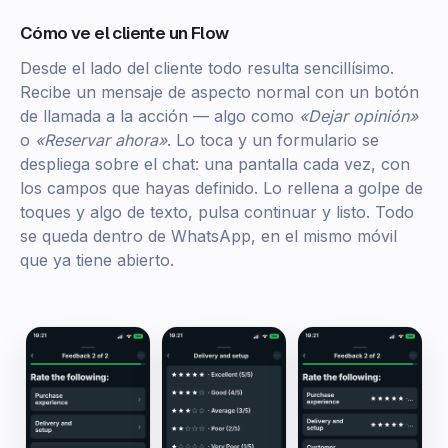
Cómo ve el cliente un Flow
Desde el lado del cliente todo resulta sencillísimo.
Recibe un mensaje de aspecto normal con un botón
de llamada a la acción — algo como
«Dejar opinión»
o
«Reservar ahora»
. Lo toca y un formulario se
despliega sobre el chat: una pantalla cada vez, con
los campos que hayas definido. Lo rellena a golpe de
toques y algo de texto, pulsa continuar y listo. Todo
se queda dentro de WhatsApp, en el mismo móvil
que ya tiene abierto.