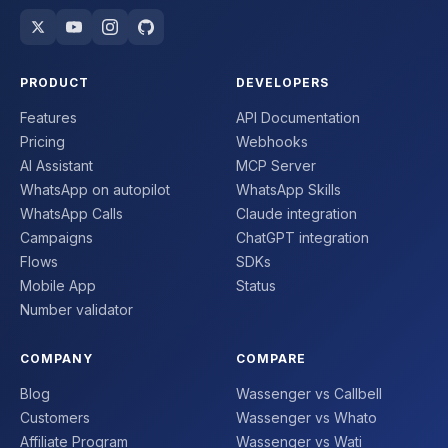
PRODUCT
DEVELOPERS
Features
API Documentation
Pricing
Webhooks
AI Assistant
MCP Server
WhatsApp on autopilot
WhatsApp Skills
WhatsApp Calls
Claude integration
Campaigns
ChatGPT integration
Flows
SDKs
Mobile App
Status
Number validator
COMPANY
COMPARE
Blog
Wassenger vs Callbell
Customers
Wassenger vs Whato
Affiliate Program
Wassenger vs Wati