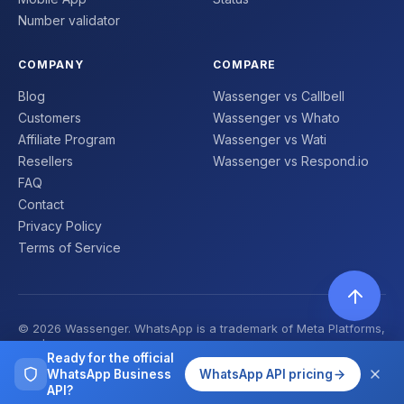
Number validator
COMPANY
COMPARE
Blog
Wassenger vs Callbell
Customers
Wassenger vs Whato
Affiliate Program
Wassenger vs Wati
Resellers
Wassenger vs Respond.io
FAQ
Contact
Privacy Policy
Terms of Service
© 2026 Wassenger. WhatsApp is a trademark of Meta Platforms,
Inc. | Made with ❤️
Ready for the official
WhatsApp Business
WhatsApp API pricing
API?