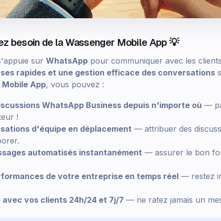
ez besoin de la Wassenger Mobile App 💡
 s'appuie sur
WhatsApp
pour communiquer avec les clients
ses rapides et une gestion efficace des conversations
s
 Mobile App
, vous pouvez :
iscussions WhatsApp Business depuis n'importe où
— pa
eur !
rsations d'équipe en déplacement
— attribuer des discus
borer.
ssages automatisés instantanément
— assurer le bon fo
erformances de votre entreprise en temps réel
— restez i
avec vos clients 24h/24 et 7j/7
— ne ratez jamais un mes