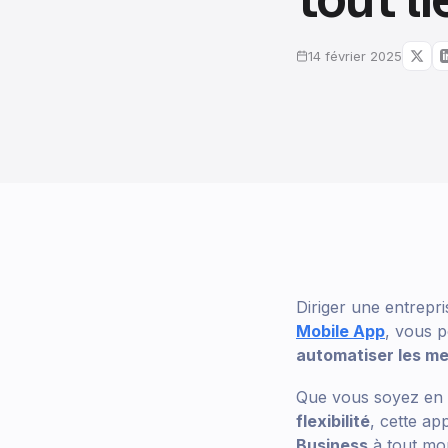
14 février 2025
Diriger une entrepri
Mobile App
, vous 
automatiser les me
Que vous soyez en d
flexibilité
, cette ap
Business
à tout mom