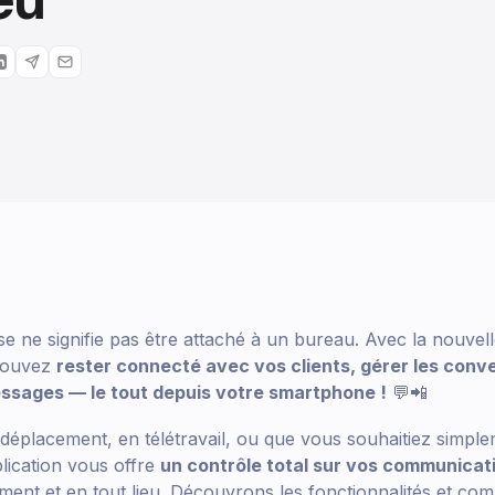
se ne signifie pas être attaché à un bureau. Avec la nouvel
pouvez
rester connecté avec vos clients, gérer les conv
ssages — le tout depuis votre smartphone !
💬📲
éplacement, en télétravail, ou que vous souhaitiez simpl
plication vous offre
un contrôle total sur vos communica
ent et en tout lieu. Découvrons les fonctionnalités et co