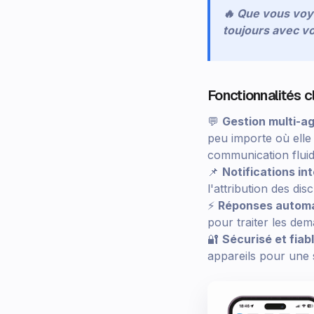
🔥 Que vous voy
toujours avec vo
Fonctionnalités 
💬
Gestion multi-a
peu importe où elle
communication fluid
📌
Notifications int
l'attribution des dis
⚡
Réponses automat
pour traiter les d
🔐
Sécurisé et fiab
appareils pour une s