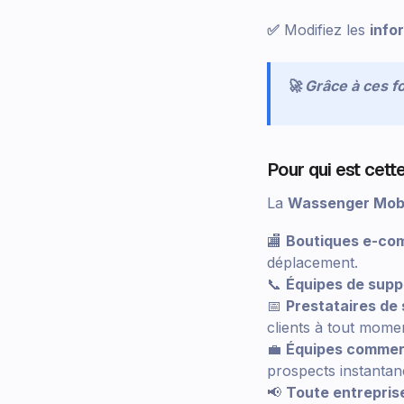
✅
Modifiez les
info
🚀 Grâce à ces f
Pour qui est cette
La
Wassenger Mobi
🏬
Boutiques e-co
déplacement.
📞
Équipes de suppo
📅
Prestataires de
clients à tout mome
💼
Équipes commerc
prospects instanta
📢
Toute entrepris