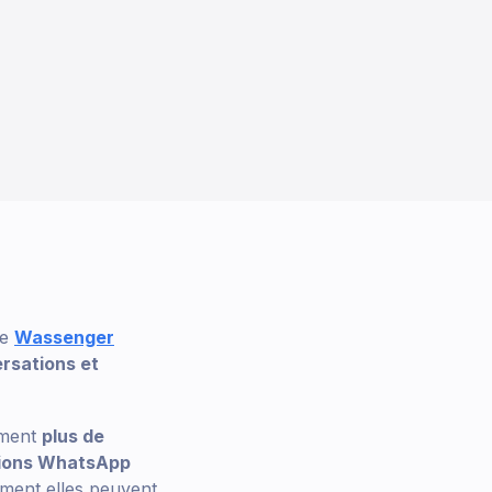
le
Wassenger
ersations et
ement
plus de
tions WhatsApp
mment elles peuvent