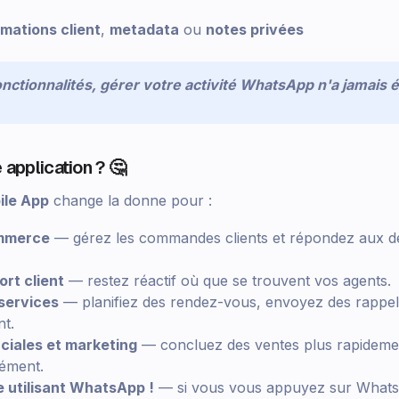
rmations client
,
metadata
ou
notes privées
onctionnalités, gérer votre activité WhatsApp n'a jamais é
 application ? 🤔
le App
change la donne pour :
mmerce
— gérez les commandes clients et répondez aux 
rt client
— restez réactif où que se trouvent vos agents.
 services
— planifiez des rendez-vous, envoyez des rappel
nt.
iales et marketing
— concluez des ventes plus rapidemen
nément.
e utilisant WhatsApp !
— si vous vous appuyez sur What