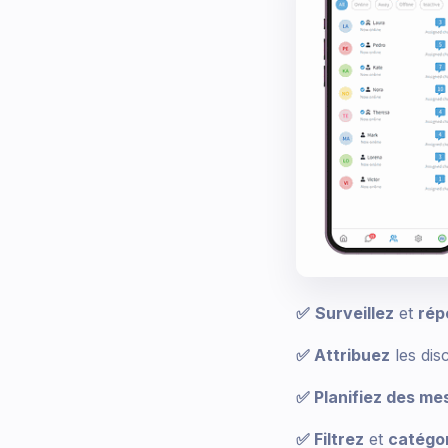
✅
Surveillez
et
rép
✅ Attribuez
les dis
✅ Planifiez des m
✅ Filtrez
et
catégo