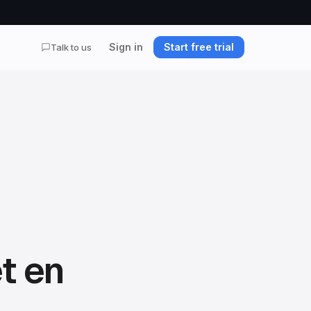
Sign in
Start free trial
Talk to us
t en