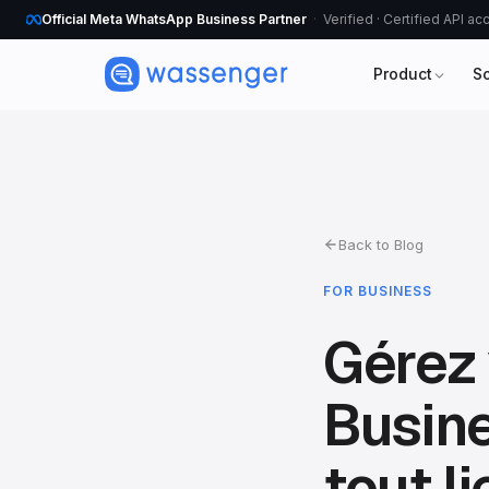
Official Meta WhatsApp Business Partner
Verified · Certified API a
Product
S
Back to Blog
FOR BUSINESS
Gérez
Busine
tout li