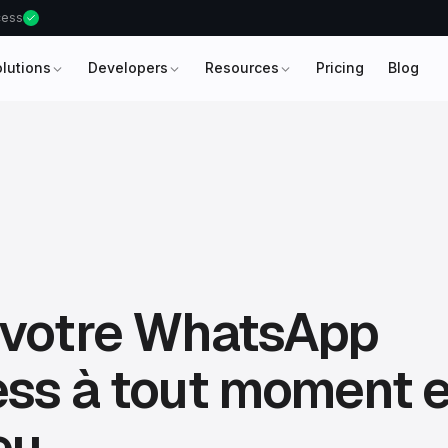
ccess
olutions
Developers
Resources
Pricing
Blog
 votre WhatsApp
ss à tout moment e
eu