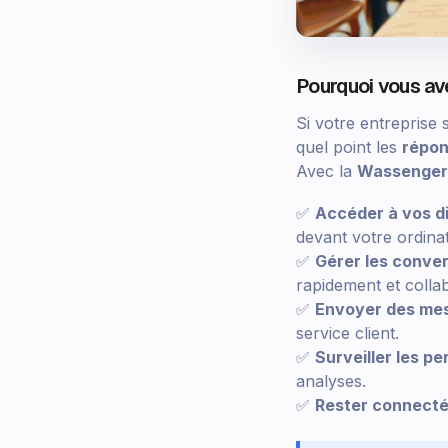
Pourquoi vous av
Si votre entreprise
quel point les
répon
Avec la
Wassenger
✅
Accéder à vos d
devant votre ordinat
✅
Gérer les conve
rapidement et colla
✅
Envoyer des me
service client.
✅
Surveiller les p
analyses.
✅
Rester connecté 