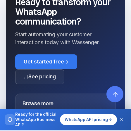
Ready to transform your
WhatsApp
communication?
Start automating your customer
interactions today with Wassenger.
Get started free
See pricing
Browse more
Tutorials, guides and case studies on
Ready for the official
running WhatsApp at team scale.
WhatsApp Business
WhatsApp API pricing
API?
All articles