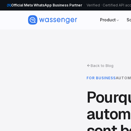
Official Meta WhatsApp Business Partner
Verified · Certified API a
Product
S
Back to Blog
FOR BUSINESS
AUTOM
Pourqu
autom
sont b