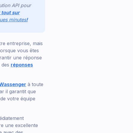
ution API pour
 tout sur
ques minutes
!
e entreprise, mais
 lorsque vous êtes
arantir une réponse
r des
réponses
Wassenger
à toute
ar il garantit que
 de votre équipe
édiatement
ire une excellente
e avec des