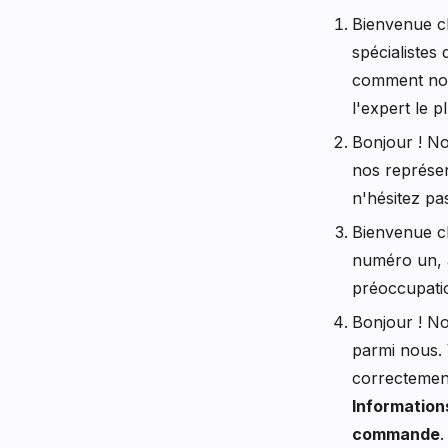
Bienvenue ch
spécialistes
comment nou
l'expert le p
Bonjour ! N
nos représen
n'hésitez pa
Bienvenue ch
numéro un, a
préoccupati
Bonjour ! N
parmi nous. 
correctemen
Informatio
commande
.