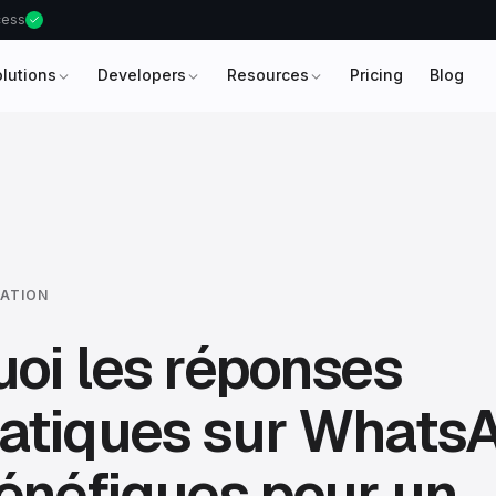
ccess
olutions
Developers
Resources
Pricing
Blog
ATION
oi les réponses
atiques sur Whats
énéfiques pour un