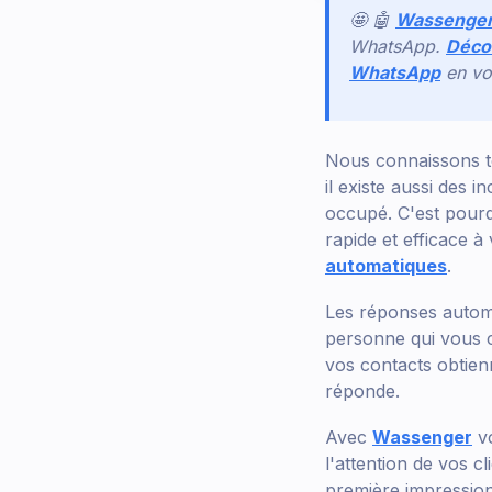
🤩 🤖
Wassenge
WhatsApp.
Décou
WhatsApp
en vo
Nous connaissons t
il existe aussi des 
occupé. C'est pourq
rapide et efficace à
automatiques
.
Les réponses autom
personne qui vous 
vos contacts obtien
réponde.
Avec
Wassenger
vo
l'attention de vos c
première impressio