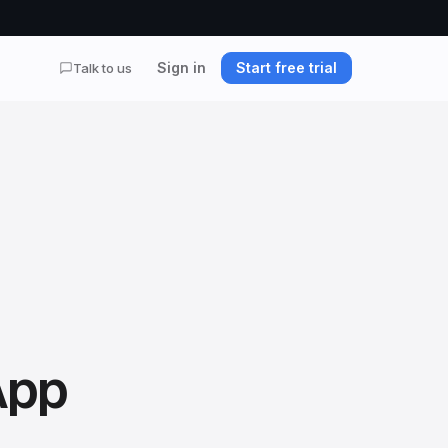
Sign in
Start free trial
Talk to us
App