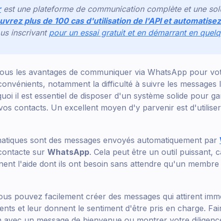
r
est une plateforme de communication complète et une sol
vrez plus de 100 cas d'utilisation de l'API et automatisez
us inscrivant
pour un essai gratuit et en démarrant en quel
ous les avantages de communiquer via WhatsApp pour votr
inconvénients, notamment la difficulté à suivre les messages
uoi il est essentiel de disposer d'un système solide pour g
 vos contacts. Un excellent moyen d'y parvenir est d'utilise
atiques sont des messages envoyés automatiquement par
contacte sur
WhatsApp
. Cela peut être un outil puissant, c
nent l'aide dont ils ont besoin sans attendre qu'un membre
us pouvez facilement créer des messages qui attirent imm
lients et leur donnent le sentiment d'être pris en charge. Fa
n avec un message de bienvenue ou montrer votre diligenc