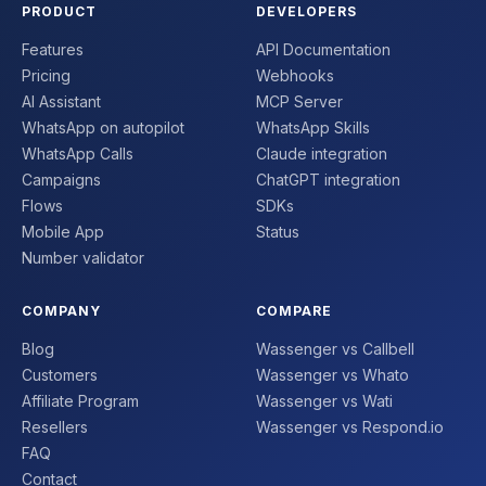
PRODUCT
DEVELOPERS
Features
API Documentation
Pricing
Webhooks
AI Assistant
MCP Server
WhatsApp on autopilot
WhatsApp Skills
WhatsApp Calls
Claude integration
Campaigns
ChatGPT integration
Flows
SDKs
Mobile App
Status
Number validator
COMPANY
COMPARE
Blog
Wassenger vs Callbell
Customers
Wassenger vs Whato
Affiliate Program
Wassenger vs Wati
Resellers
Wassenger vs Respond.io
FAQ
Contact