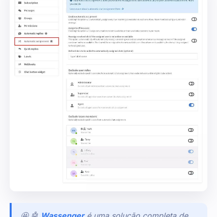
🤩 🤖
Wassenger
é uma solução completa de