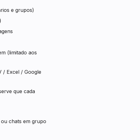
rios e grupos)
)
agens
em (limitado aos
V / Excel / Google
serve que cada
 ou chats em grupo