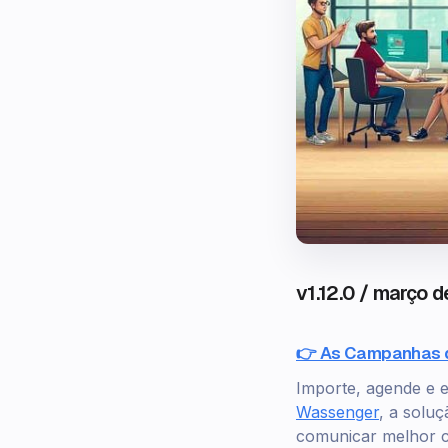
v1.12.0 / março 
👉 As Campanhas d
Importe, agende e 
Wassenger
, a solu
comunicar melhor c