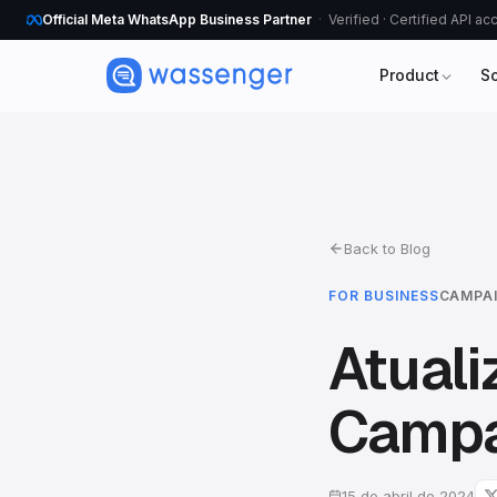
Official Meta WhatsApp Business Partner
Verified · Certified API a
Product
S
Back to Blog
FOR BUSINESS
CAMPA
Atuali
Campa
15 de abril de 2024