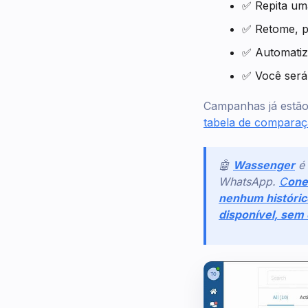
✅ Repita um
✅ Retome, p
✅ Automatiz
✅ Você será
Campanhas já estão 
tabela de comparaç
🤖
Wassenger
é
WhatsApp.
C
one
nenhum histórico
disponível, sem