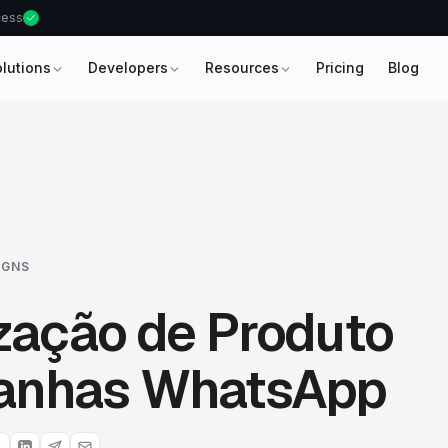
ccess
olutions
Developers
Resources
Pricing
Blog
IGNS
zação de Produto
nhas WhatsApp