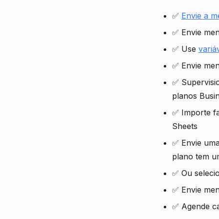
✅
Envie a 
✅ Envie mens
✅ Use
variá
✅ Envie men
✅ Supervisio
planos Busin
✅ Importe fa
Sheets
✅ Envie uma
plano tem um
✅ Ou seleci
✅ Envie men
✅ Agende ca