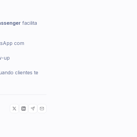
ssenger
facilita
atsApp com
ow-up
ando clientes te