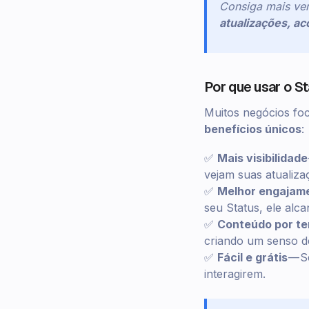
Consiga mais ven
atualizações, a
Por que usar o S
Muitos negócios fo
benefícios únicos
:
✅
Mais visibilidade
vejam suas atualiza
✅
Melhor engajame
seu Status, ele alc
✅
Conteúdo por te
criando um senso de
✅
Fácil e grátis
— S
interagirem.