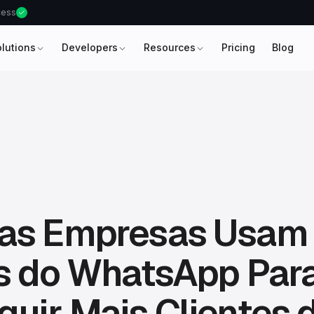
ccess
olutions
Developers
Resources
Pricing
Blog
as Empresas Usam
es do WhatsApp Par
uir Mais Clientes 