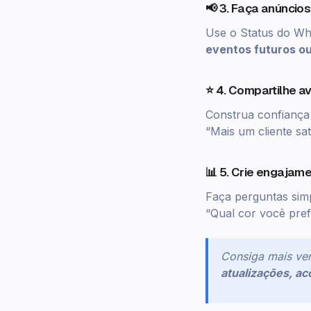
📢 3. Faça anúncio
Use o Status do Wh
eventos futuros ou
⭐ 4. Compartilhe a
Construa confiança 
“Mais um cliente sa
📊 5. Crie engajam
Faça perguntas sim
“Qual cor você pre
Consiga mais ven
atualizações, a