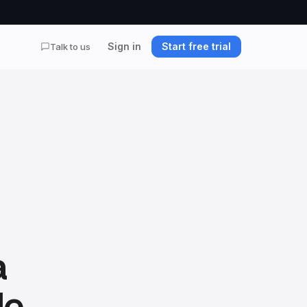
Sign in
Start free trial
Talk to us
a
de