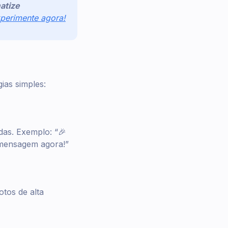
atize
perimente agora!
ias simples:
das. Exemplo: “🎉
mensagem agora!”
otos de alta