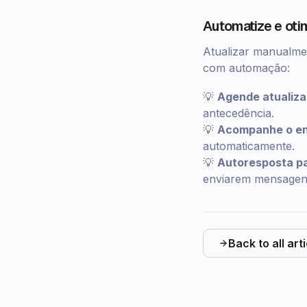
Automatize e ot
Atualizar manualm
com automação:
💡
Agende atualiza
antecedência.
💡
Acompanhe o e
automaticamente.
💡
Autoresposta pa
enviarem mensagen
Back to all art