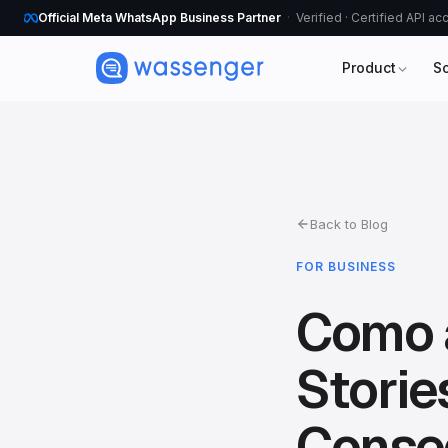
Official Meta WhatsApp Business Partner
Verified · Certified API a
Product
S
Back to Blog
FOR BUSINESS
Como 
Stori
Conseg