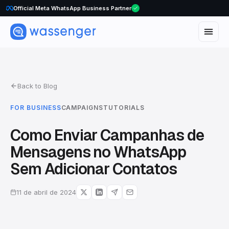
Official Meta WhatsApp Business Partner
WhatsApp Voice Calls are here
Back to Blog
FOR BUSINESS
CAMPAIGNS
TUTORIALS
Como Enviar Campanhas de
Mensagens no WhatsApp
Sem Adicionar Contatos
11 de abril de 2024