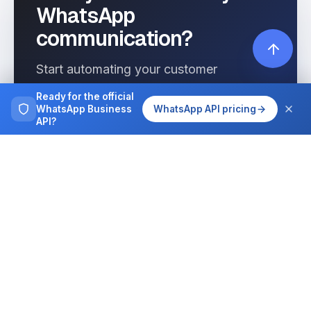
WhatsApp
communication?
Start automating your customer
interactions today with Wassenger.
Ready for the official
WhatsApp Business
WhatsApp API pricing
API?
Get started free
See pricing
Browse more
Tutorials, guides and case studies on
running WhatsApp at team scale.
All articles
Integrations