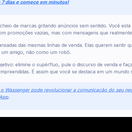
e 7 dias e comece em minutos!
heio de marcas gritando anúncios sem sentido. Você está
com promoções vazias, mas com mensagens que realmente
ansadas das mesmas linhas de venda. Elas querem sentir q
o um amigo, não como um robô.
bjetivo: elimine o supérfluo, pule o discurso de venda e f
compreendidas. É assim que você se destaca em um mundo 
o Wassenger pode revolucionar a comunicação do seu neg
sApp
.