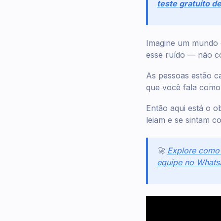
teste gratuito d
Imagine um mundo c
esse ruído — não 
As pessoas estão c
que você fala com
Então aqui está o o
leiam e se sintam 
🚀
Explore como 
equipe no What