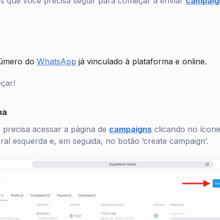
os que você precisa seguir para começar a enviar
campaig
úmero do
WhatsApp
já vinculado à plataforma e online.
çar!
ha
 precisa acessar a página de
campaigns
clicando no ícon
eral esquerda e, em seguida, no botão ‘create campaign’.