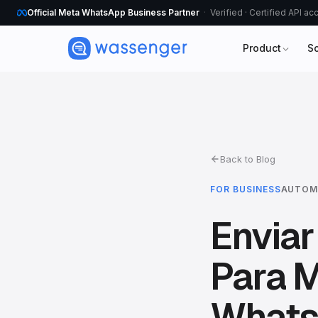
Official Meta WhatsApp Business Partner
Verified · Certified API a
Product
S
Back to Blog
FOR BUSINESS
AUTOM
Envia
Para M
What