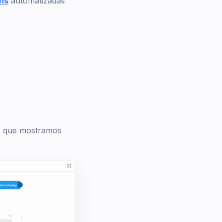
ns
automatizadas
e que mostramos