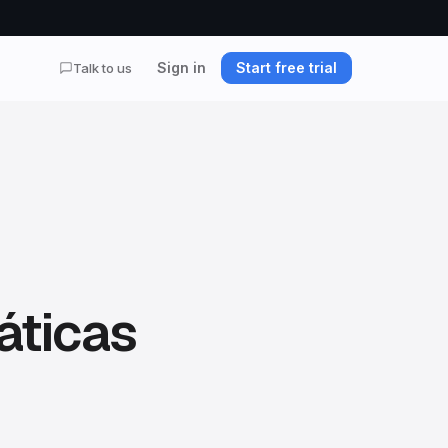
Sign in
Start free trial
Talk to us
áticas