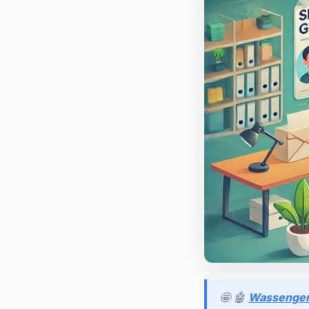
🤩 🤖
Wassenge