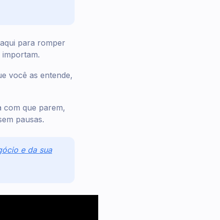
 aqui para romper
 importam.
ue você as entende,
aça com que parem,
sem pausas.
ócio e da sua