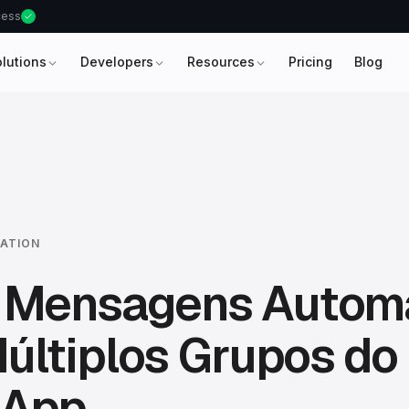
ccess
olutions
Developers
Resources
Pricing
Blog
ATION
r Mensagens Autom
últiplos Grupos do
sApp