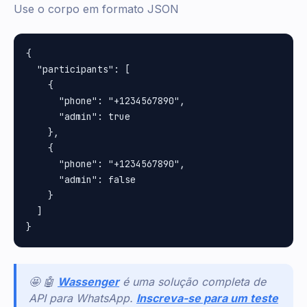
Use o corpo em formato JSON
{

  "participants": [

    {

      "phone": "+1234567890",

      "admin": true

    },

    {

      "phone": "+1234567890",

      "admin": false

    }

  ]

🤩 🤖
Wassenger
é uma solução completa de
API para WhatsApp.
Inscreva-se para um teste