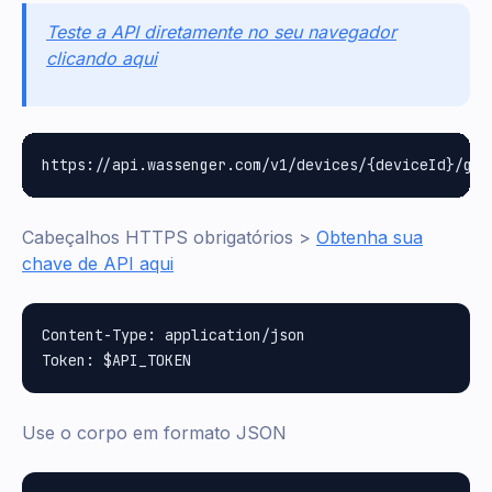
Teste a API diretamente no seu navegador
clicando aqui
Cabeçalhos HTTPS obrigatórios >
Obtenha sua
chave de API aqui
Content-Type: application/json

Use o corpo em formato JSON