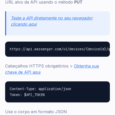
URL alvo da API usando o método
PUT
Teste a API diretamente no seu navegador
clicando aqui
Cabeçalhos HTTPS obrigatórios >
Obtenha sua
chave de API aqui
Content-Type: application/json

Use o corpo em formato JSON