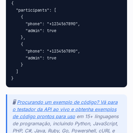
{

  "participants": [

    {

      "phone": "+1234567890",

      "admin": true

    },

    {

      "phone": "+1234567890",

      "admin": true

    }

  ]

🖥️
Procurando um exemplo de código? Vá para
o testador da API ao vivo e obtenha exemplos
de código prontos para uso
em 15+ linguagens
de programação, incluindo Python, JavaScript,
PHP, C#, Java, Ruby, Go, Powershell, cURL e