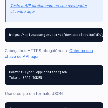
Teste a API diretamente no seu navegador
clicando aqui
Cabeçalhos HTTPS obrigatórios >
Obtenha sua
chave de API aqui
Content-Type: application/json

Use o corpo em formato JSON