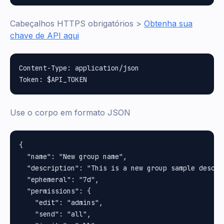
Cabeçalhos HTTPS obrigatórios >
Obtenha sua
chave de API aqui
Content-Type: application/json

Use o corpo em formato JSON
{

  "name": "New group name",

  "description": "This is a new group sample descrip
  "ephemeral": "7d",

  "permissions": {

    "edit": "admins",

    "send": "all",
