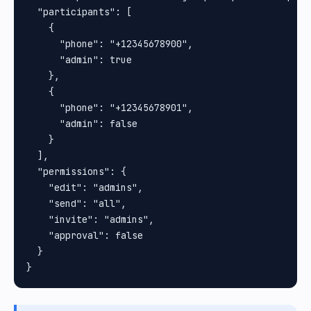
  "participants": [

    {

      "phone": "+12345678900",

      "admin": true

    },

    {

      "phone": "+12345678901",

      "admin": false

    }

  ],

  "permissions": {

    "edit": "admins",

    "send": "all",

    "invite": "admins",

    "approval": false

  }
