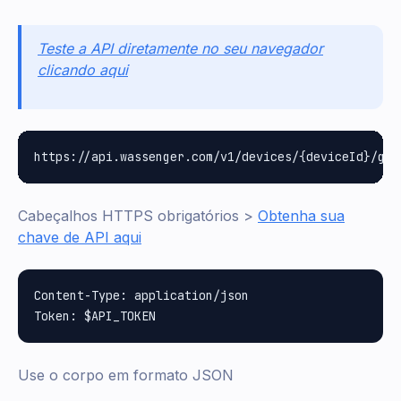
Teste a API diretamente no seu navegador
clicando aqui
Cabeçalhos HTTPS obrigatórios >
Obtenha sua
chave de API aqui
Content-Type: application/json

Use o corpo em formato JSON