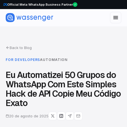
WhatsApp Voice Calls are here
Official Meta WhatsApp Business Partner
Back to Blog
FOR DEVELOPERS
AUTOMATION
Eu Automatizei 50 Grupos do
WhatsApp Com Este Simples
Hack de API Copie Meu Código
Exato
20 de agosto de 2025