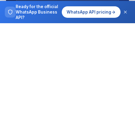
Ready for the official
WhatsApp Business
WhatsApp API pricing
API?
The complete WhatsApp Business platform for
sales, support and operations teams.
PRODUCT
DEVELOPERS
Features
API Documentation
Pricing
Webhooks
AI Assistant
MCP Server