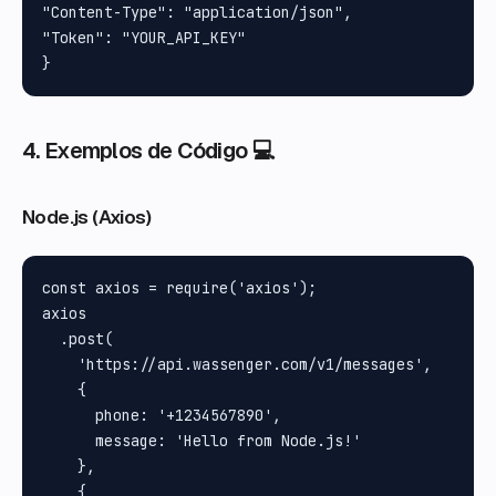
"Content-Type": "application/json", 

"Token": "YOUR_API_KEY"

4. Exemplos de Código 💻
Node.js (Axios)
const axios = require('axios');

axios

  .post(

    'https://api.wassenger.com/v1/messages',

    {

      phone: '+1234567890',

      message: 'Hello from Node.js!'

    },

    {
