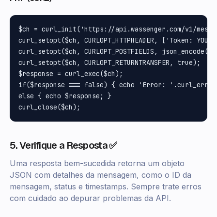
$ch = curl_init('https://api.wassenger.com/v1/messag
curl_setopt($ch, CURLOPT_HTTPHEADER, ['Token: YOUR_
curl_setopt($ch, CURLOPT_POSTFIELDS, json_encode(['
curl_setopt($ch, CURLOPT_RETURNTRANSFER, true);

$response = curl_exec($ch);

if($response === false) { echo 'Error: '.curl_error(
else { echo $response; }

5. Verifique a Resposta ✅
Uma resposta bem-sucedida retorna um objeto
JSON com detalhes da mensagem, como o ID da
mensagem, status e timestamps. Sempre trate erros
com cuidado ao depurar problemas da API.