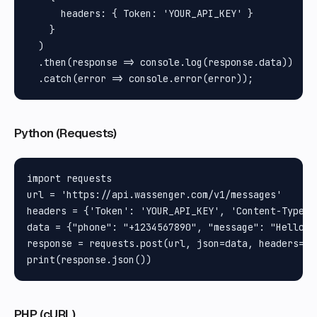
      headers: { Token: 'YOUR_API_KEY' }

    }

  )

  .then(response => console.log(response.data))

Python (Requests)
import requests

url = 'https://api.wassenger.com/v1/messages'

headers = {'Token': 'YOUR_API_KEY', 'Content-Type':
data = {"phone": "+1234567890", "message": "Hello fr
response = requests.post(url, json=data, headers=hea
PHP (cURL)