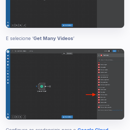
E selecione ‘
Get Many Videos
’