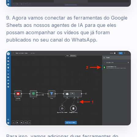
9. Agora vamos conectar as ferramentas do Google
Sheets aos nossos agentes de IA para que eles
possam acompanhar os vídeos que já foram
publicados no seu canal do WhatsApp.
Para isso, vamos adicionar duas ferramentas do