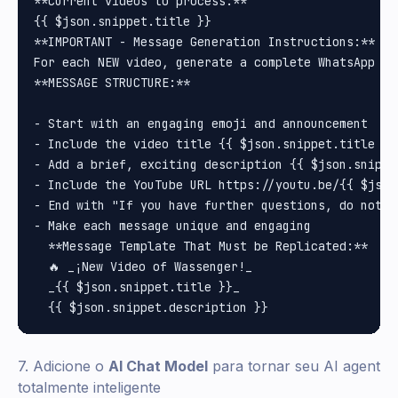
**Current videos to process:**

{{ $json.snippet.title }}

**IMPORTANT - Message Generation Instructions:**

For each NEW video, generate a complete WhatsApp me
**MESSAGE STRUCTURE:**

- Start with an engaging emoji and announcement

- Include the video title {{ $json.snippet.title }}
- Add a brief, exciting description {{ $json.snippet
- Include the YouTube URL https://youtu.be/{{ $json.
- End with "If you have further questions, do not h
- Make each message unique and engaging

  **Message Template That Must be Replicated:**

  🔥 _¡New Video of Wassenger!_

  _{{ $json.snippet.title }}_

7. Adicione o
AI Chat Model
para tornar seu AI agent
totalmente inteligente