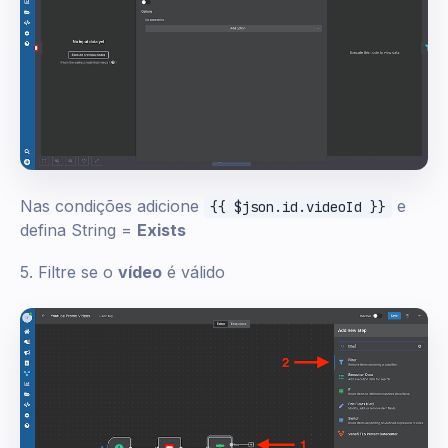
Nas condições adicione
e
{{ $json.id.videoId }}
defina String =
Exists
5. Filtre se o
vídeo
é válido