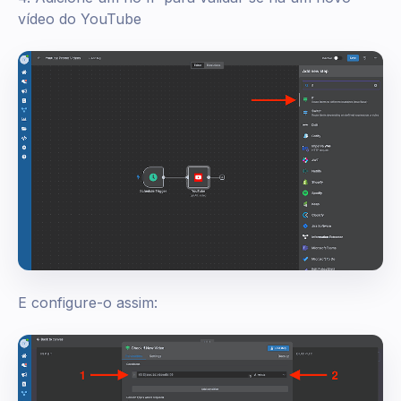
vídeo do YouTube
E configure-o assim: