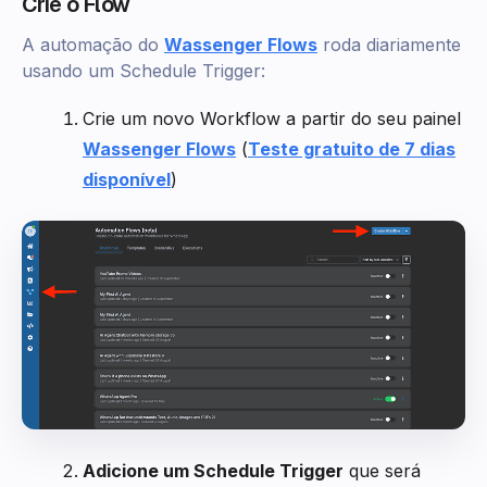
Crie o Flow
A automação do
Wassenger Flows
roda diariamente
usando um Schedule Trigger:
Crie um novo Workflow a partir do seu painel
Wassenger Flows
(
Teste gratuito de 7 dias
disponível
)
Adicione um Schedule Trigger
que será