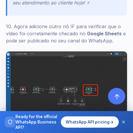
seu atendimento ao cliente hoje! ⚡
10. Agora adicione outro nó IF para verificar que o
vídeo foi corretamente checado no
Google Sheets
e
pode ser publicado no seu canal do WhatsApp.
Ready for the official
WhatsApp Business
WhatsApp API pricing
API?