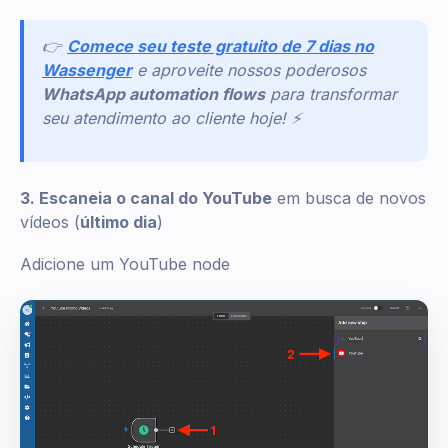
👉
Comece seu teste gratuito de 7 dias no
Wassenger
e aproveite nossos poderosos
WhatsApp automation flows
para transformar
seu atendimento ao cliente hoje! ⚡
3. Escaneia o canal do YouTube
em busca de novos
vídeos (
último dia
)
Adicione um YouTube node