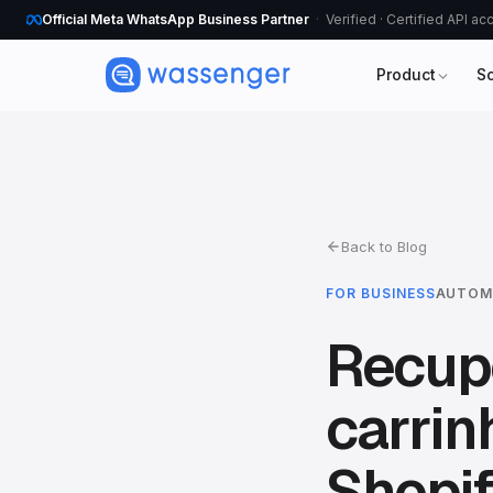
Official Meta WhatsApp Business Partner
Verified · Certified API a
Product
S
Back to Blog
FOR BUSINESS
AUTOM
Recup
carri
Shopi