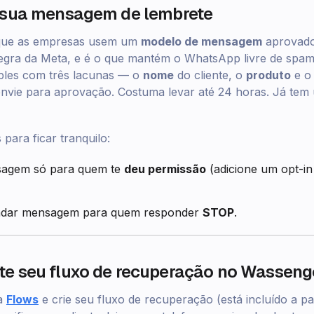
e sua mensagem de lembrete
que as empresas usem um
modelo de mensagem
aprovado
egra da Meta, e é o que mantém o WhatsApp livre de spa
ples com três lacunas — o
nome
do cliente, o
produto
e 
nvie para aprovação. Costuma levar até 24 horas. Já tem
para ficar tranquilo:
agem só para quem te
deu permissão
(adicione um opt-i
ndar mensagem para quem responder
STOP
.
te seu fluxo de recuperação no Wasseng
ra
Flows
e crie seu fluxo de recuperação (está incluído a pa