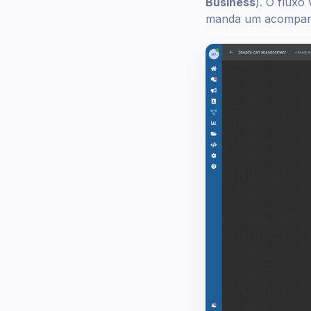
Business
). O fluxo
manda um acompan