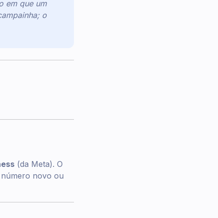
to em que um
campainha; o
ness
(da Meta). O
m número novo ou