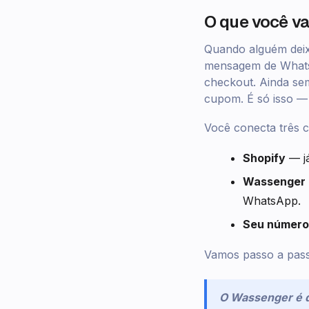
O que você va
Quando alguém deix
mensagem de WhatsA
checkout. Ainda se
cupom. É só isso — 
Você conecta três c
Shopify
— já
Wassenger
WhatsApp.
Seu número
Vamos passo a pas
O Wassenger é 