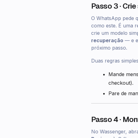
Passo 3 · Cri
O WhatsApp pede 
como este. É uma r
crie um modelo sim
recuperação
— e e
próximo passo.
Duas regras simples 
Mande mens
checkout).
Pare de ma
Passo 4 · Mon
No Wassenger, ab