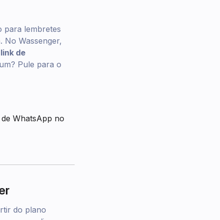
 para lembretes
m. No Wassenger,
o
link de
 um? Pule para o
n de WhatsApp no
er
rtir do plano