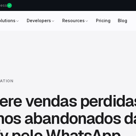
ccess
olutions
Developers
Resources
Pricing
Blog
ATION
ere vendas perdida
nhos abandonados d
fy pelo WhatsApp