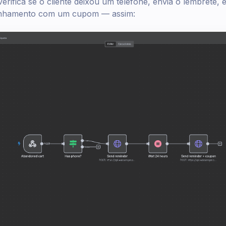
 verifica se o cliente deixou um telefone, envia o lembrete,
hamento com um cupom — assim: