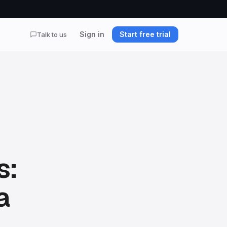
Sign in
Start free trial
Talk to us
s:
a