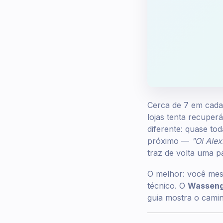
Cerca de 7 em cada 
lojas tenta recupe
diferente: quase t
próximo —
"Oi Alex
traz de volta uma pa
O melhor: você me
técnico. O
Wasseng
guia mostra o cami