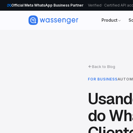
Official Meta WhatsApp Business Partner
Verified · Certified API a
Product
S
Back to Blog
FOR BUSINESS
AUTOM
Usand
do Wh
Client