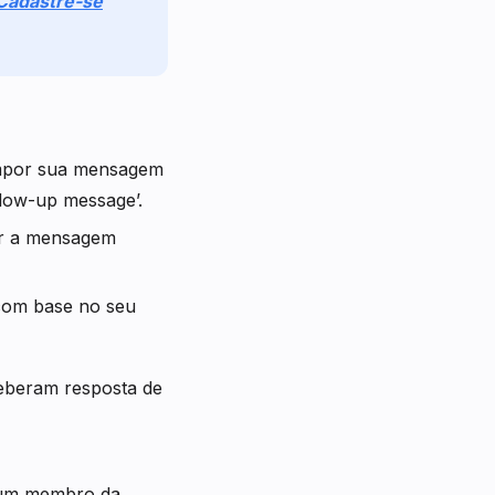
Cadastre-se
compor sua mensagem
llow-up message’.
ber a mensagem
com base no seu
ceberam resposta de
 a um membro da