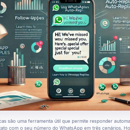
as são uma ferramenta útil que permite responder automat
ato com o seu número do WhatsApp em três cenários. Ho