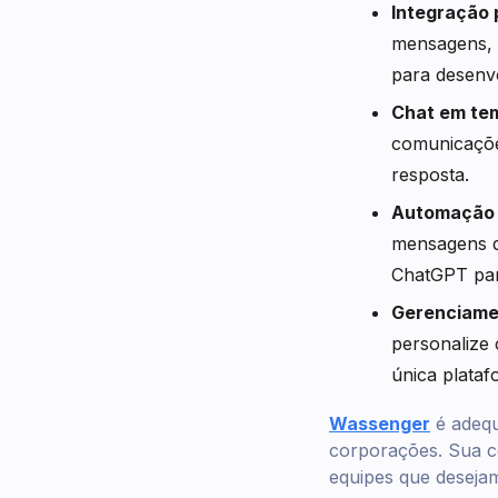
Integração 
mensagens, 
para desenv
Chat em tem
comunicaçõe
resposta.
Automação 
mensagens d
ChatGPT para
Gerenciame
personalize
única plataf
Wassenger
é adequ
corporações. Sua co
equipes que deseja