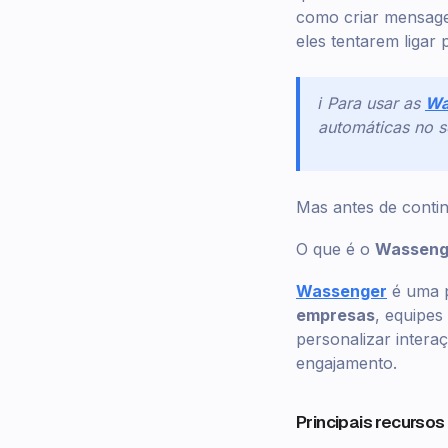
como criar mensag
eles tentarem ligar 
ℹ️ Para usar as
Wa
automáticas no s
Mas antes de contin
O que é o
Wasseng
Wassenger
é uma p
empresas
, equipes
personalizar intera
engajamento.
Principais recurso