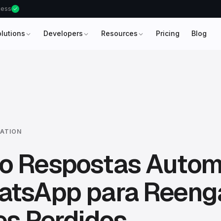
ccess
olutions
Developers
Resources
Pricing
Blog
ATION
o Respostas Autom
atsApp para Reeng
es Perdidos