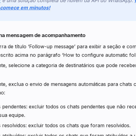
r
é uma solução completa de nuvem da API do WhatsApp.
e comece em minutos!
uma mensagem de acompanhamento
rra de título ‘Follow-up message’ para exibir a seção e 
scrito acima no parágrafo ‘How to configure automatic fo
te, selecione a categoria de destinatários que pode rece
te, exclua o envio de mensagens automáticas para chats 
no:
s pendentes: excluir todos os chats pendentes que não re
sua equipe.
s resolvidos: excluir todos os chats que foram resolvidos.
s atribuídos: excluir todos os chats que foram atribuídos