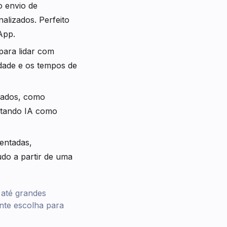
 envio de
lizados. Perfeito
App.
para lidar com
dade e os tempos de
izados, como
itando IA como
entadas,
do a partir de uma
 até grandes
nte escolha para