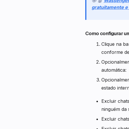
🤩 🤖
Wassenge
gratuitamente 
Como configurar 
Clique na ba
conforme de
Opcionalmen
automática:
Opcionalmen
estado inter
Excluir chat
ninguém da 
Excluir chat
Excluir chat