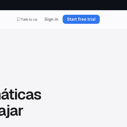
Sign in
Start free trial
Talk to us
áticas
ajar