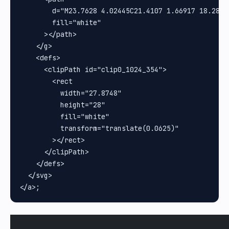
        d="M23.7628 4.02445C21.4107 1.66917 18.2825
        fill="white"

      ></path>

    </g>

    <defs>

      <clipPath id="clip0_1024_354">

        <rect

          width="27.8748"

          height="28"

          fill="white"

          transform="translate(0.0625)"

        ></rect>

      </clipPath>

    </defs>

  </svg>
