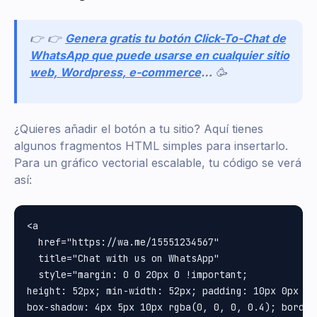
👉 👉
Genera gratis tu botón Click-To-Chat de
WhatsApp que puede usarse en cualquier sitio
web, Wordpress, e-commerce
…
🥳
¿Quieres añadir el botón a tu sitio? Aquí tienes
algunos fragmentos HTML simples para insertarlo.
Para un gráfico vectorial escalable, tu código se verá
así:
<a

  href="https://wa.me/15551234567"

  title="Chat with us on WhatsApp"

  style="margin: 0 0 20px 0 !important;

height: 52px; min-width: 52px; padding: 10px 0px 0p
box-shadow: 4px 5px 10px rgba(0, 0, 0, 0.4); border-