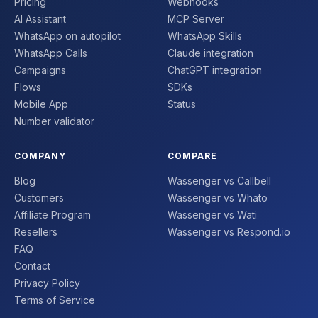
Pricing
Webhooks
AI Assistant
MCP Server
WhatsApp on autopilot
WhatsApp Skills
WhatsApp Calls
Claude integration
Campaigns
ChatGPT integration
Flows
SDKs
Mobile App
Status
Number validator
COMPANY
COMPARE
Blog
Wassenger vs Callbell
Customers
Wassenger vs Whato
Affiliate Program
Wassenger vs Wati
Resellers
Wassenger vs Respond.io
FAQ
Contact
Privacy Policy
Terms of Service