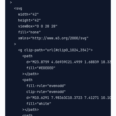
>

  <svg

    width="42"

    height="42"

    viewBox="0 0 28 28"

    fill="none"

    xmlns="http://www.w3.org/2000/svg"

  >

    <g clip-path="url(#clip0_1024_354)">

      <path

        d="M23.8759 4.06939C21.4959 1.68839 18.3316
        fill="#E0E0E0"

      ></path>

      <path

        fill-rule="evenodd"

        clip-rule="evenodd"

        d="M10.6291 7.98363C10.3723 7.41271 10.1019
        fill="white"

      ></path>

      <path
