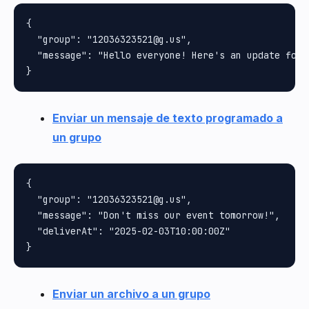
{

  "group": "12036323521@g.us",

  "message": "Hello everyone! Here's an update for y
Enviar un mensaje de texto programado a
un grupo
{

  "group": "12036323521@g.us",

  "message": "Don't miss our event tomorrow!",

  "deliverAt": "2025-02-03T10:00:00Z"

Enviar un archivo a un grupo