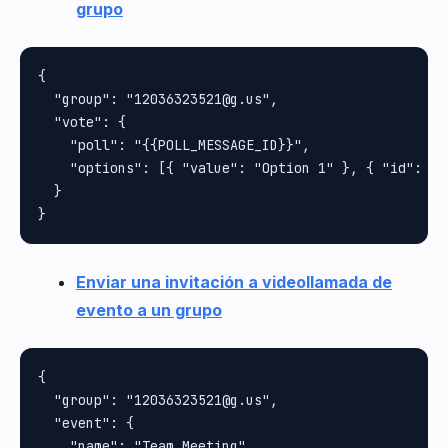
grupo
{

  "group": "12036323521@g.us",

  "vote": {

    "poll": "{{POLL_MESSAGE_ID}}",

    "options": [{ "value": "Option 1" }, { "id": 3 }
  }

Enviar una invitación a videollamada de
evento a un grupo
{

  "group": "12036323521@g.us",

  "event": {

    "name": "Team Meeting",
