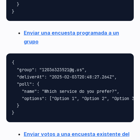
  }

Enviar una encuesta programada a un
grupo
{

  "group": "12036323521@g.us",

  "deliverAt": "2025-02-03T20:48:27.264Z",

  "poll": {

    "name": "Which service do you prefer?",

    "options": ["Option 1", "Option 2", "Option 3"]

  }

Enviar votos a una encuesta existente del