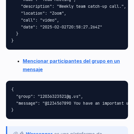
    "description": "Weekly team catch-up call.",

    "location": "Zoom",

    "call": "video",

    "date": "2025-02-02T20:58:27.264Z"

  }

Mencionar participantes del grupo en un
mensaje
{

  "group": "12036323521@g.us",

  "message": "@1234567890 You have an important upda
🤩 🤖
Wassenger
es una plataforma de