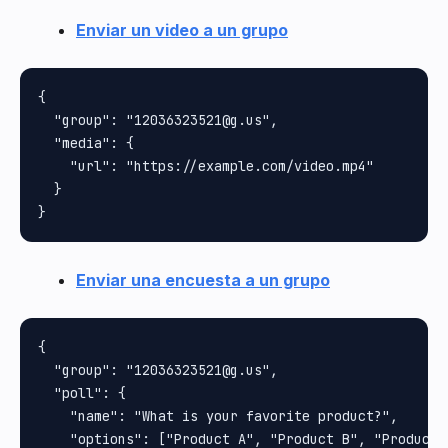
Enviar un video a un grupo
{

  "group": "12036323521@g.us",

  "media": {

    "url": "https://example.com/video.mp4"

  }

Enviar una encuesta a un grupo
{

  "group": "12036323521@g.us",

  "poll": {

    "name": "What is your favorite product?",

    "options": ["Product A", "Product B", "Product C