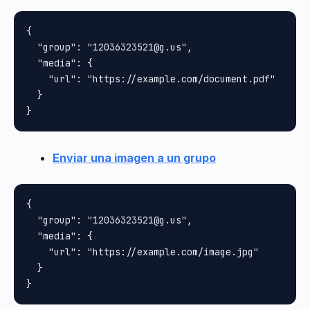
{

  "group": "12036323521@g.us",

  "media": {

    "url": "https://example.com/document.pdf"

  }

Enviar una imagen a un grupo
{

  "group": "12036323521@g.us",

  "media": {

    "url": "https://example.com/image.jpg"

  }
