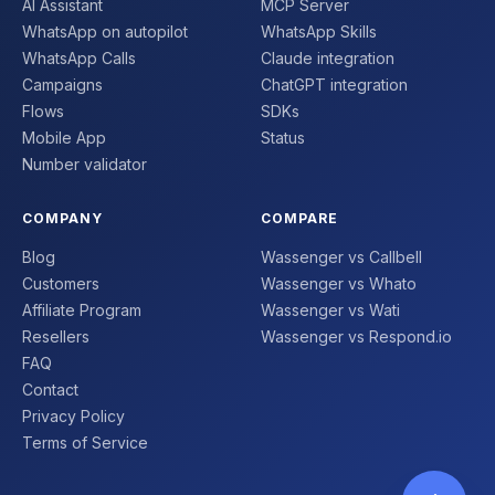
AI Assistant
MCP Server
WhatsApp on autopilot
WhatsApp Skills
WhatsApp Calls
Claude integration
Campaigns
ChatGPT integration
Flows
SDKs
Mobile App
Status
Number validator
COMPANY
COMPARE
Blog
Wassenger vs Callbell
Customers
Wassenger vs Whato
Affiliate Program
Wassenger vs Wati
Resellers
Wassenger vs Respond.io
FAQ
Contact
Privacy Policy
Terms of Service