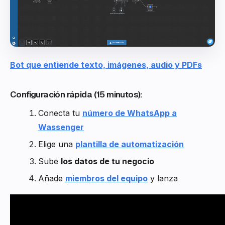
Bot que entiende texto, imágenes, audio y PDFs
Configuración rápida (15 minutos):
Conecta tu
número de WhatsApp a
Wassenger
Elige una
plantilla de automatización
Sube
los datos de tu negocio
Añade
miembros del equipo
y lanza