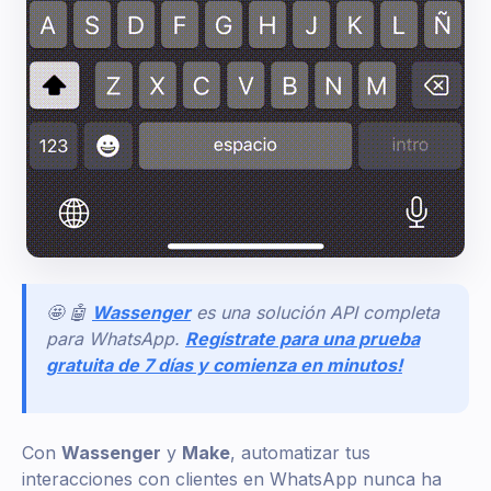
🤩 🤖
Wassenger
es una solución API completa
para WhatsApp.
Regístrate para una prueba
gratuita de 7 días y comienza en minutos!
Con
Wassenger
y
Make
, automatizar tus
interacciones con clientes en WhatsApp nunca ha