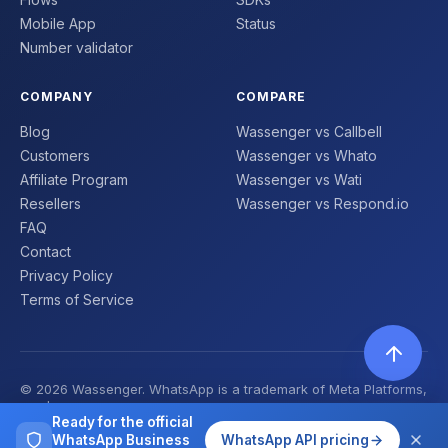
Mobile App
Status
Number validator
COMPANY
COMPARE
Blog
Wassenger vs Callbell
Customers
Wassenger vs Whato
Affiliate Program
Wassenger vs Wati
Resellers
Wassenger vs Respond.io
FAQ
Contact
Privacy Policy
Terms of Service
© 2026 Wassenger. WhatsApp is a trademark of Meta Platforms,
Inc. | Made with ❤️
Ready for the official
WhatsApp Business
WhatsApp API pricing