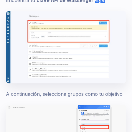
Encuentra tu
clave API de Wassenger
aquí
A continuación, selecciona grupos como tu objetivo