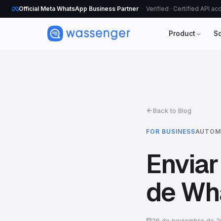
Official Meta WhatsApp Business Partner
Verified · Certified API a
Product
S
Back to Blog
FOR BUSINESS
AUTOM
Envia
de Wh
26 de noviembre de 