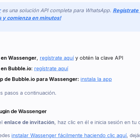
r
es una solución API completa para WhatsApp.
Regístrate
as y comienza en minutos!
 en Wassenger
,
regístrate aquí
y obtén la clave API
en Bubble.io
:
regístrate aquí
app de Bubble.io para Wassenger:
instala la app
s pasos a continuación.
plugin de Wassenger
el
enlace de invitación
, haz clic en él e inicia sesión en t
uedes
instalar Wassenger fácilmente haciendo clic aquí
, dej