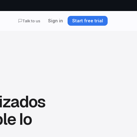
Sign in
Start free trial
Talk to us
izados
e Io