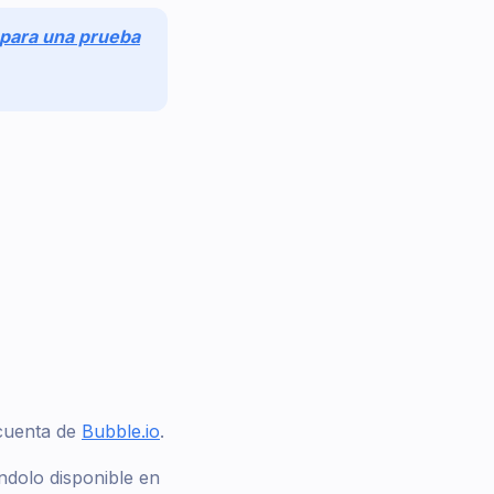
 para una prueba
u cuenta de
Bubble.io
.
ándolo disponible en