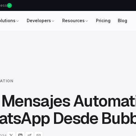
ccess
olutions
Developers
Resources
Pricing
Blog
ATION
r Mensajes Automat
atsApp Desde Bubbl
2024