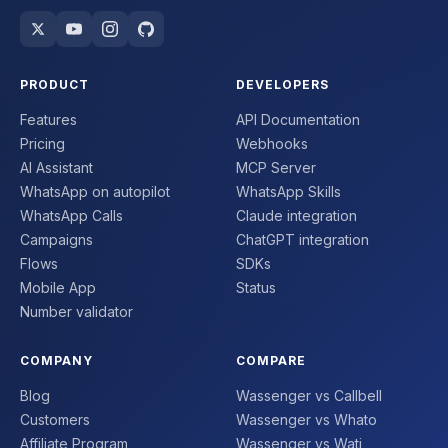
PRODUCT
DEVELOPERS
Features
API Documentation
Pricing
Webhooks
AI Assistant
MCP Server
WhatsApp on autopilot
WhatsApp Skills
WhatsApp Calls
Claude integration
Campaigns
ChatGPT integration
Flows
SDKs
Mobile App
Status
Number validator
COMPANY
COMPARE
Blog
Wassenger vs Callbell
Customers
Wassenger vs Whato
Affiliate Program
Wassenger vs Wati