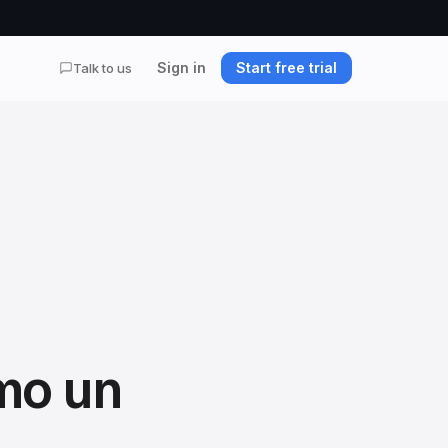
Sign in
Start free trial
Talk to us
mo un