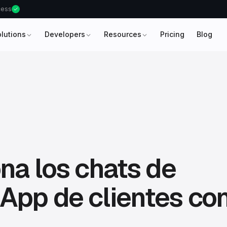
ccess
olutions
Developers
Resources
Pricing
Blog
na los chats de
App de clientes co