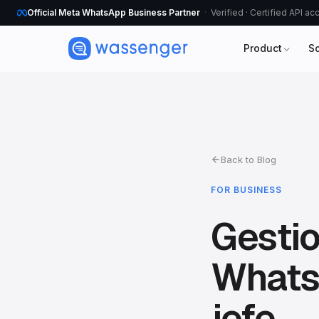
Official Meta WhatsApp Business Partner
Verified · Certified API a
Product
S
Back to Blog
FOR BUSINESS
Gestio
Whats
jefe