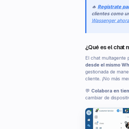
🔥
Regístrate pa
clientes como un
Wassenger ahor
¿Qué es el chat 
El chat multagente 
desde el mismo W
gestionada de maner
cliente. ¡No más me
💬
Colabora en tie
cambiar de dispositi