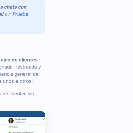
os chats con
l!
👉
Prueba
jes de clientes
gnada, rastreada y
iencia general del
e unos a otros!
de clientes sin