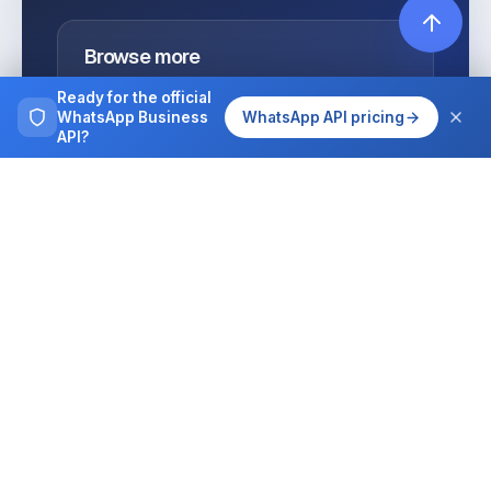
Browse more
Tutorials, guides and case studies on
Ready for the official
running WhatsApp at team scale.
WhatsApp Business
WhatsApp API pricing
API?
All articles
Integrations
MCP for AI agents
The complete WhatsApp Business platform for