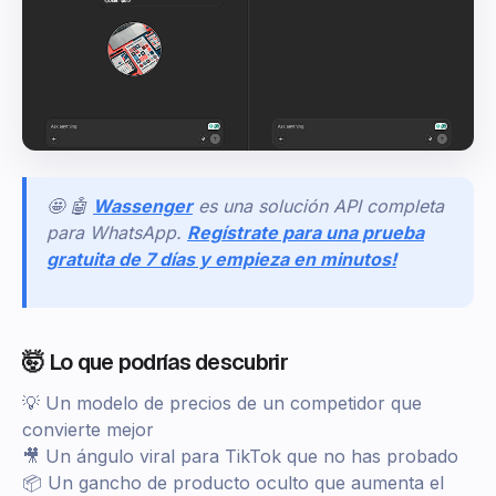
🤩 🤖
Wassenger
es una solución API completa
para WhatsApp.
Regístrate para una prueba
gratuita de 7 días y empieza en minutos!
🤯 Lo que podrías descubrir
💡 Un modelo de precios de un competidor que
convierte mejor
🎥 Un ángulo viral para TikTok que no has probado
📦 Un gancho de producto oculto que aumenta el