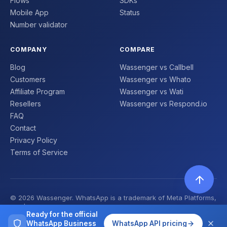
Flows
SDKs
Mobile App
Status
Number validator
COMPANY
COMPARE
Blog
Wassenger vs Callbell
Customers
Wassenger vs Whato
Affiliate Program
Wassenger vs Wati
Resellers
Wassenger vs Respond.io
FAQ
Contact
Privacy Policy
Terms of Service
© 2026 Wassenger. WhatsApp is a trademark of Meta Platforms,
Inc. | Made with ❤️
Ready for the official
WhatsApp Business
WhatsApp API pricing