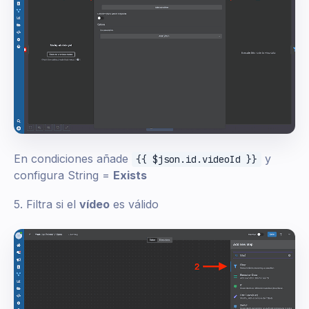
En condiciones añade
y
{{ $json.id.videoId }}
configura String =
Exists
5. Filtra si el
vídeo
es válido