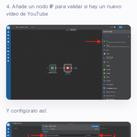
4. Añade un nodo
IF
para validar si hay un nuevo
vídeo de YouTube
Y configúralo así: