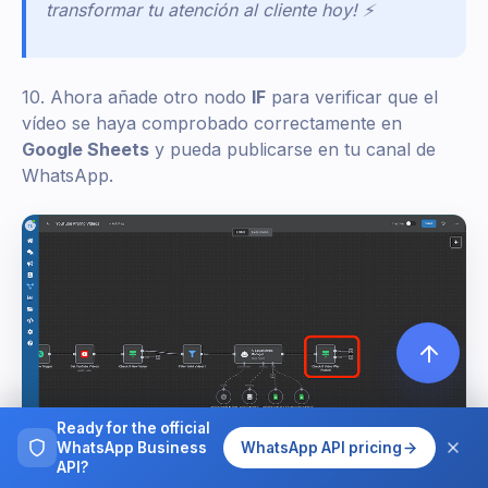
transformar tu atención al cliente hoy! ⚡
10. Ahora añade otro nodo
IF
para verificar que el
vídeo se haya comprobado correctamente en
Google Sheets
y pueda publicarse en tu canal de
WhatsApp.
Ready for the official
WhatsApp Business
WhatsApp API pricing
API?